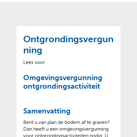
o
t
?
m
k
e
l
a
p
p
a
p
g
Ontgrondingsvergun
e
e
n
ning
)
Lees voor
Omgevingsvergunning
ontgrondingsactiviteit
Samenvatting
Bent u van plan de bodem af te graven?
Dan heeft u een omgevingsvergunning
voor ontgrondingsactiviteiten nodig. U