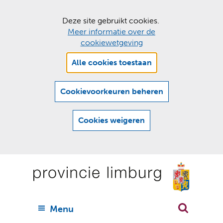
C
Deze site gebruikt cookies.
Meer informatie over de
o
cookiewetgeving
o
Hier
k
Alle cookies toestaan
kan
i
het
e
gebruik
Cookievoorkeuren beheren
van
s
cookies
t
Cookies weigeren
op
o
deze
Ga
e
website
naar
worden
s
(
toegestaan
n
t
de
of
a
a
geweigerd.
a
inhoud
a
r
U
Menu
h
n
i