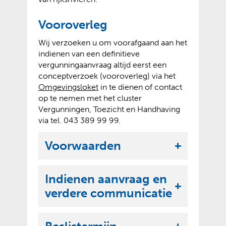
Vooroverleg
Wij verzoeken u om voorafgaand aan het
indienen van een definitieve
vergunningaanvraag altijd eerst een
conceptverzoek (vooroverleg) via het
(
(
Omgevingsloket
in te dienen of contact
v
o
op te nemen met het cluster
e
p
Vergunningen, Toezicht en Handhaving
r
e
via tel. 043 389 99 99.
w
n
i
t
Voorwaarden
U
j
e
i
s
x
t
t
Indienen aanvraag en
t
n
e
U
verdere communicatie
k
a
r
i
l
a
n
t
r
e
a