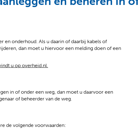
aanleggen en beheren in of
 en onderhoud. Als u daarin of daarbij kabels of
wijderen, dan moet u hiervoor een melding doen of een
(
(
indt u op overheid.nl.
v
o
e
p
r
e
leggen in of onder een weg, dan moet u daarvoor een
w
n
igenaar of beheerder van de weg.
i
t
j
e
s
x
t
t
ere de volgende voorwaarden:
n
e
a
r