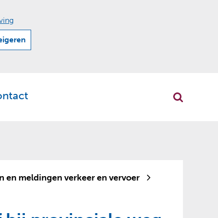
ving
eigeren
ontact
r
klappen
n en meldingen verkeer en vervoer