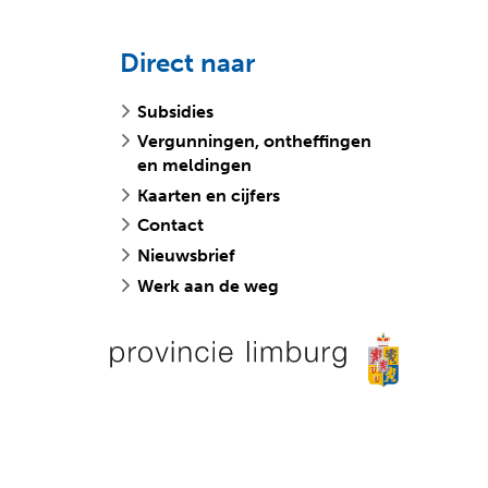
Direct naar
Subsidies
Vergunningen, ontheffingen
en meldingen
Kaarten en cijfers
Contact
Nieuwsbrief
Werk aan de weg
v
o
e
p