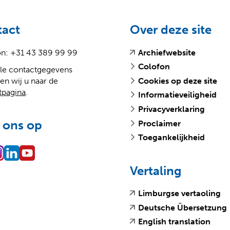
n
b
a
s
tact
Over deze site
n
d
(
(
on: +31 43 389 99 99
Archiefwebsite
e
e
v
o
Colofon
lle contactgegevens
e
p
e
en wij u naar de
Cookies op deze site
r
e
w
tpagina
.
Informatieveiligheid
w
n
e
i
t
Privacyverklaring
b
j
e
 ons op
s
Proclaimer
s
x
Toegankelijkheid
t
t
n
e
e
a
r
Vertaling
a
n
r
e
(
(
Limburgse vertaoling
e
w
v
o
(
(
Deutsche Übersetzung
e
e
e
p
(
(
n
b
English translation
r
e