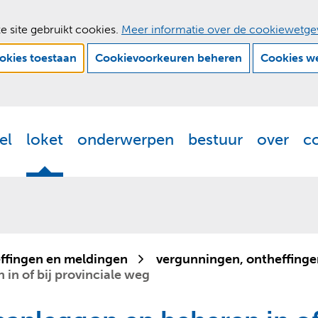
e site gebruikt cookies.
Meer informatie over de cookiewetge
ookies toestaan
Cookievoorkeuren beheren
Cookies w
Ga
naar
de
el
loket
onderwerpen
bestuur
over
c
Actueel
Uitklappen
Loket
Uitklappen
Onderwerpen
Uitklappen
Bestuur
Uitklappen
Ove
Uit
inhoud
ffingen en meldingen
vergunningen, ontheffinge
in of bij provinciale weg