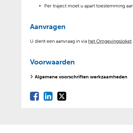
Per traject moet u apart toestemming aa
Aanvragen
(
(
U dient een aanvraag in via
het Omgevingsloket
.
Voorwaarden
r
i
t
Algemene voorschriften werkzaamheden
j
t
t
D
D
D
D
e
e
e
e
r
l
l
l
l
e
e
e
e
r
n
n
n
o
o
o
n