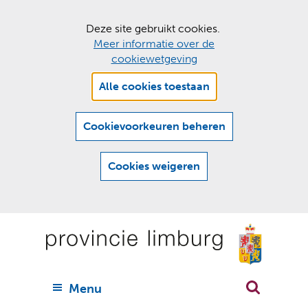
C
Deze site gebruikt cookies.
Meer informatie over de
o
cookiewetgeving
o
Hier
k
Alle cookies toestaan
kan
i
het
e
gebruik
Cookievoorkeuren beheren
van
s
cookies
t
Cookies weigeren
op
o
deze
Ga
e
website
naar
worden
s
(
toegestaan
n
t
de
of
a
a
geweigerd.
a
inhoud
a
r
U
Menu
h
n
i