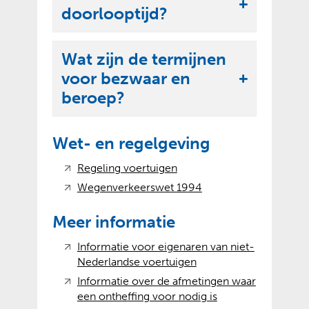
k
U
doorlooptijd?
p
l
i
e
a
t
n
Wat zijn de termijnen
p
k
voor bezwaar en
p
U
l
beroep?
e
i
a
n
t
p
Wet- en regelgeving
k
p
l
e
(
(
Regeling voertuigen
a
v
o
n
(
(
Wegenverkeerswet 1994
e
p
p
v
o
r
e
e
p
Meer informatie
p
w
n
r
e
e
i
t
Informatie voor eigenaren van niet-
w
n
n
j
e
(
(
Nederlandse voertuigen
i
t
s
x
v
o
j
e
Informatie over de afmetingen waar
t
t
e
p
s
x
(
(
een ontheffing voor nodig is
n
e
r
e
t
t