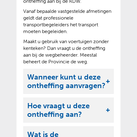
ontheffing aan bij de RDW.
Vanaf bepaalde vastgestelde afmetingen
geldt dat professionele
transportbegeleiders het transport
moeten begeleiden.
Maakt u gebruik van voertuigen zonder
kenteken? Dan vraagt u de ontheffing
aan bij de wegbeheerder. Meestal
beheert de Provincie de weg.
Wanneer kunt u deze
U
ontheffing aanvragen?
i
t
Hoe vraagt u deze
k
U
ontheffing aan?
l
i
a
t
Wat is de
p