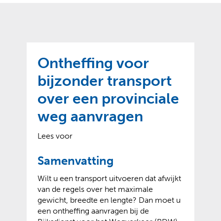
o
t
?
m
k
e
l
a
p
p
a
p
g
Ontheffing voor
e
e
n
bijzonder transport
)
over een provinciale
weg aanvragen
Lees voor
Samenvatting
Wilt u een transport uitvoeren dat afwijkt
van de regels over het maximale
gewicht, breedte en lengte? Dan moet u
een ontheffing aanvragen bij de