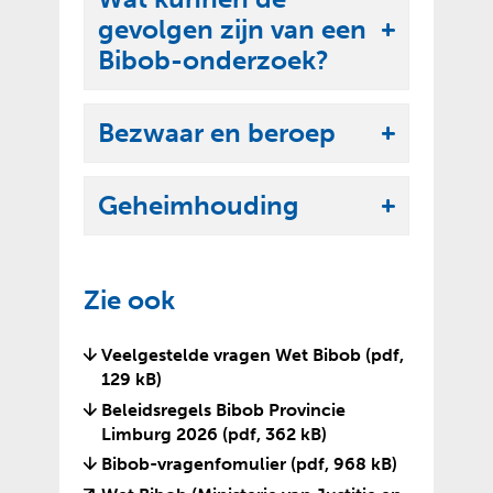
k
e
gevolgen zijn van een
l
U
n
Bibob-onderzoek?
a
i
p
t
p
Bezwaar en beroep
k
U
e
l
i
n
a
Geheimhouding
t
U
p
k
i
p
l
t
e
Zie ook
a
k
n
p
l
Veelgestelde vragen Wet Bibob
(pdf,
p
a
129 kB)
e
p
Beleidsregels Bibob Provincie
n
p
Limburg 2026
(pdf, 362 kB)
e
Bibob-vragenfomulier
(pdf, 968 kB)