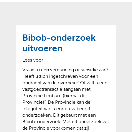
o
t
?
m
k
e
l
a
p
p
a
p
g
Bibob-onderzoek
e
e
n
uitvoeren
)
Lees voor
Vraagt u een vergunning of subsidie aan?
Heeft u zich ingeschreven voor een
opdracht van de overheid? Of wilt u een
vastgoedtransactie aangaan met
Provincie Limburg (hierna: de
Provincie)? De Provincie kan de
integriteit van u en/of uw bedrijf
onderzoeken. Dit gebeurt met een
Bibob-onderzoek. Met dit onderzoek wil
de Provincie voorkomen dat zij