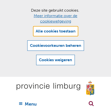
C
Deze site gebruikt cookies.
Meer informatie over de
o
cookiewetgeving
o
Hier
k
Alle cookies toestaan
kan
i
het
e
gebruik
Cookievoorkeuren beheren
van
s
cookies
t
Cookies weigeren
op
o
deze
Ga
e
website
naar
worden
s
(
toegestaan
n
t
de
of
a
a
geweigerd.
a
inhoud
a
r
U
Menu
h
n
i