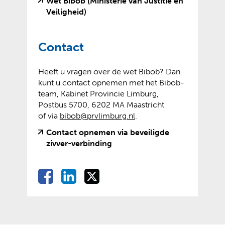
n
Wet Bibob (Ministerie van Justitie en
(
(
Veiligheid)
v
o
e
p
Contact
r
e
w
n
i
t
Heeft u vragen over de wet Bibob? Dan
j
e
kunt u contact opnemen met het Bibob-
s
x
team, Kabinet Provincie Limburg,
t
t
Postbus 5700, 6202 MA Maastricht
n
e
of via
bibob@prvlimburg.nl
.
a
r
Contact opnemen via beveiligde
a
n
(
(
zivver-verbinding
r
e
v
o
e
w
e
p
e
e
D
D
D
D
r
e
n
b
e
e
e
w
n
e
a
s
l
l
l
i
t
n
i
l
e
e
e
j
e
d
t
e
n
n
n
s
x
e
e