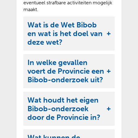
eventueel strafbare activiteiten mogelijk
maakt.
Wat is de Wet Bibob
en wat is het doel van
U
deze wet?
i
t
In welke gevallen
k
voert de Provincie een
l
U
Bibob-onderzoek uit?
a
i
p
t
p
Wat houdt het eigen
k
e
Bibob-onderzoek
l
U
n
door de Provincie in?
a
i
p
t
p
Wat kunnen de