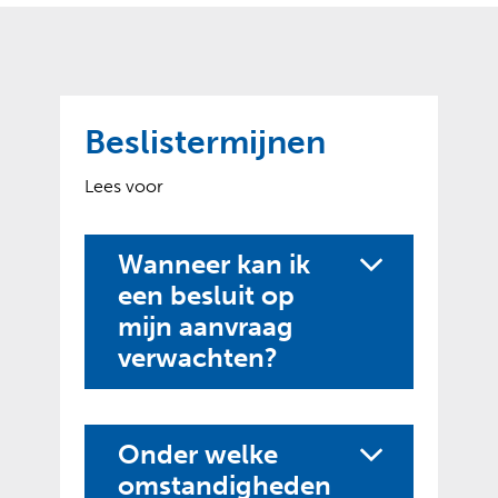
o
t
?
m
k
e
l
a
p
p
a
p
g
Beslistermijnen
e
e
n
)
Lees voor
Wanneer kan ik
een besluit op
mijn aanvraag
verwachten?
Onder welke
omstandigheden