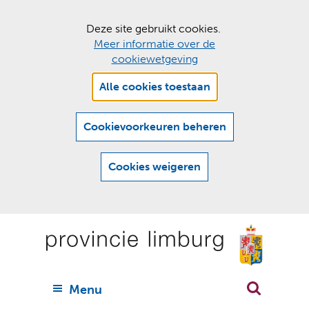
C
Deze site gebruikt cookies.
Meer informatie over de
o
cookiewetgeving
o
Hier
k
Alle cookies toestaan
kan
i
het
e
gebruik
Cookievoorkeuren beheren
van
s
cookies
t
Cookies weigeren
op
o
deze
Ga
e
website
naar
worden
s
(
toegestaan
n
t
de
of
a
a
geweigerd.
a
inhoud
a
r
U
Menu
h
n
i