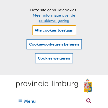
C
Deze site gebruikt cookies.
Meer informatie over de
o
cookiewetgeving
o
Hier
k
Alle cookies toestaan
kan
i
het
e
gebruik
Cookievoorkeuren beheren
van
s
cookies
t
Cookies weigeren
op
o
deze
Ga
e
website
naar
worden
s
(
toegestaan
n
t
de
of
a
a
geweigerd.
a
inhoud
a
r
U
Menu
h
n
i