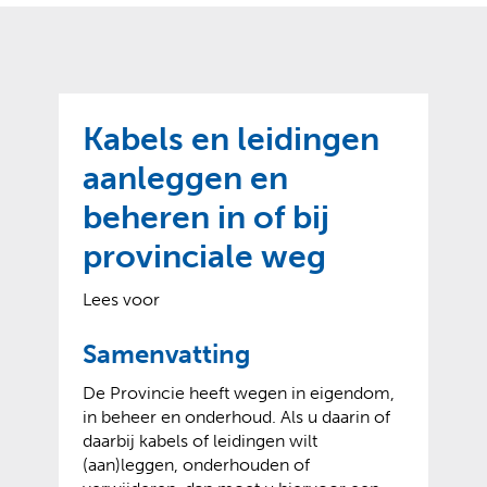
o
t
?
m
k
e
l
a
p
p
a
p
g
Kabels en leidingen
e
e
n
aanleggen en
)
beheren in of bij
provinciale weg
Lees voor
Samenvatting
De Provincie heeft wegen in eigendom,
in beheer en onderhoud. Als u daarin of
daarbij kabels of leidingen wilt
(aan)leggen, onderhouden of