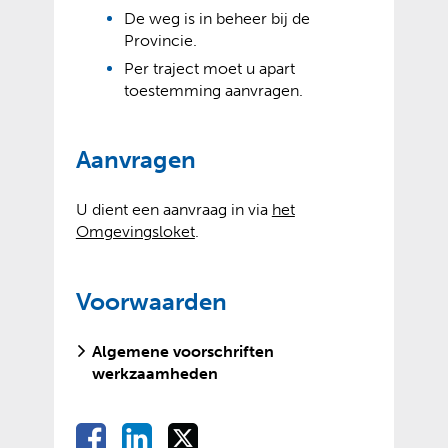
n
b
De weg is in beheer bij de
a
s
Provincie.
n
i
Per traject moet u apart
d
t
toestemming aanvragen.
e
e
r
)
e
Aanvragen
w
e
b
U dient een aanvraag in via
het
s
(
(
Omgevingsloket
.
i
v
o
t
e
p
e
Voorwaarden
r
e
)
w
n
i
t
Algemene voorschriften
j
e
werkzaamheden
s
x
t
t
n
e
D
D
D
D