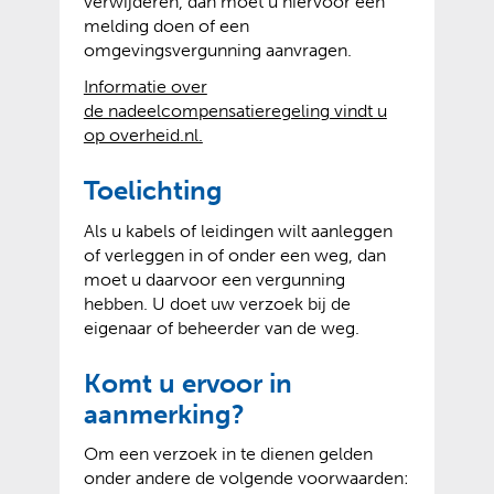
verwijderen, dan moet u hiervoor een
melding doen of een
omgevingsvergunning aanvragen.
Informatie over
de nadeelcompensatieregeling vindt u
(
(
op overheid.nl.
v
o
e
p
Toelichting
r
e
Als u kabels of leidingen wilt aanleggen
w
n
of verleggen in of onder een weg, dan
i
t
moet u daarvoor een vergunning
j
e
hebben. U doet uw verzoek bij de
s
x
eigenaar of beheerder van de weg.
t
t
n
e
a
r
Komt u ervoor in
a
n
aanmerking?
r
e
e
w
Om een verzoek in te dienen gelden
e
e
onder andere de volgende voorwaarden: