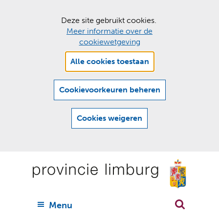
C
Deze site gebruikt cookies.
Meer informatie over de
o
cookiewetgeving
o
Hier
k
Alle cookies toestaan
kan
i
het
e
gebruik
Cookievoorkeuren beheren
van
s
cookies
t
Cookies weigeren
op
o
deze
Ga
e
website
naar
worden
s
(
toegestaan
n
t
de
of
a
a
geweigerd.
a
inhoud
a
r
U
Menu
h
n
i