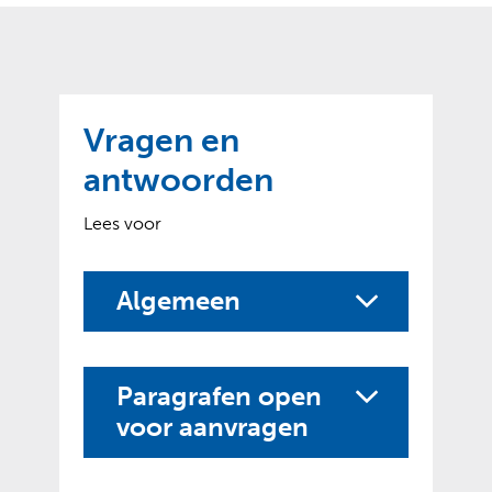
o
t
?
m
k
e
l
a
p
p
a
p
g
Vragen en
e
e
n
antwoorden
)
Lees voor
Algemeen
Paragrafen open
voor aanvragen