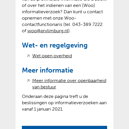
of over het indienen van een (Woo)
informatieverzoek? Dan kunt u contact
opnemen met onze Woo-
contactfunctionaris (tel. 043-389 7222
of
woo@prvlimburg.nl
).
Wet- en regelgeving
(
(
Wet open overheid
v
o
e
p
Meer informatie
r
e
Meer informatie over openbaarheid
w
n
(
(
van bestuur
i
t
v
o
j
e
Onderaan deze pagina treft u de
e
p
s
x
beslissingen op informatieverzoeken aan
r
e
t
t
vanaf 1 januari 2021.
w
n
n
e
i
t
a
r
j
e
a
n