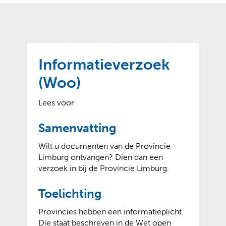
o
t
?
m
k
e
l
a
p
p
a
p
g
Informatieverzoek
e
e
n
(Woo)
)
Lees voor
Samenvatting
Wilt u documenten van de Provincie
Limburg ontvangen? Dien dan een
verzoek in bij de Provincie Limburg.
Toelichting
Provincies hebben een informatieplicht.
Die staat beschreven in de Wet open