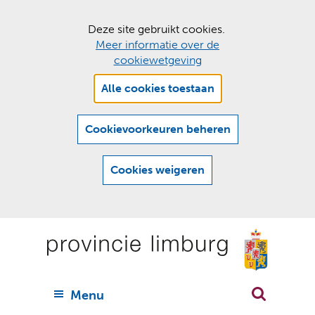
C
Deze site gebruikt cookies.
Meer informatie over de
o
cookiewetgeving
o
Hier
k
Alle cookies toestaan
kan
i
het
e
gebruik
Cookievoorkeuren beheren
van
s
cookies
t
Cookies weigeren
op
o
deze
Ga
e
website
naar
worden
s
(
toegestaan
n
t
de
of
a
a
geweigerd.
a
inhoud
a
r
U
Menu
h
n
i