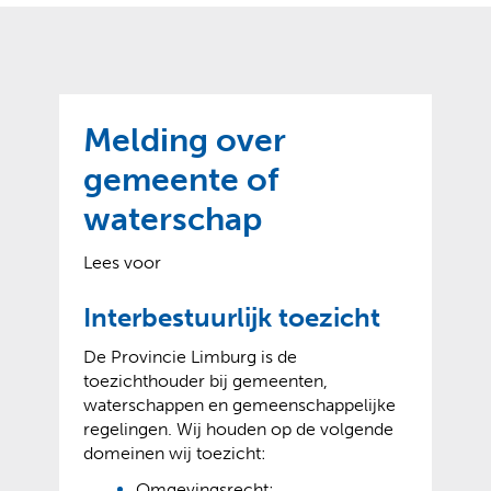
o
t
?
m
k
e
l
a
p
p
a
p
g
Melding over
e
e
n
gemeente of
)
waterschap
Lees voor
Interbestuurlijk toezicht
De Provincie Limburg is de
toezichthouder bij gemeenten,
waterschappen en gemeenschappelijke
regelingen. Wij houden op de volgende
domeinen wij toezicht:
Omgevingsrecht;