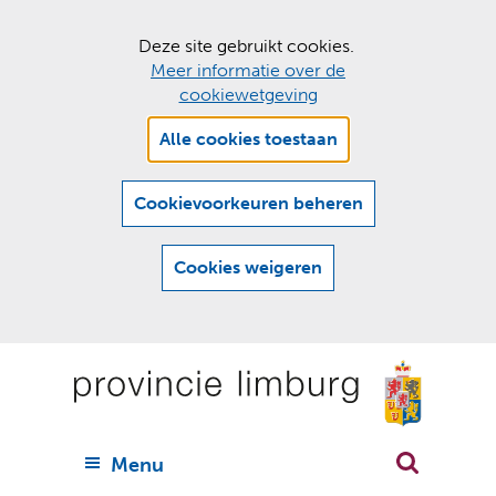
C
Deze site gebruikt cookies.
Meer informatie over de
o
cookiewetgeving
o
Hier
k
Alle cookies toestaan
kan
i
het
e
gebruik
Cookievoorkeuren beheren
van
s
cookies
t
Cookies weigeren
op
o
deze
Ga
e
website
naar
worden
s
(
toegestaan
n
t
de
of
a
a
geweigerd.
a
inhoud
a
r
U
Menu
h
n
i