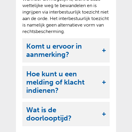
wettelijke weg te bewandelen en is
ingrijpen via interbestuurlijk toezicht niet
aan de orde. Het interbestuurlijk toezicht
is namelijk geen alternatieve vorm van
rechtsbescherming.
Komt u ervoor in
U
aanmerking?
i
t
Hoe kunt u een
k
melding of klacht
U
l
indienen?
i
a
t
p
Wat is de
k
p
U
doorlooptijd?
l
e
i
a
n