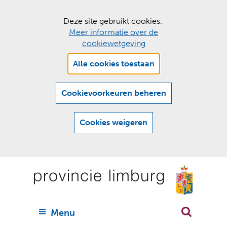
C
Deze site gebruikt cookies.
Meer informatie over de
o
cookiewetgeving
o
Hier
k
Alle cookies toestaan
kan
i
het
e
gebruik
Cookievoorkeuren beheren
van
s
cookies
t
Cookies weigeren
op
o
deze
Ga
e
website
naar
worden
s
(
toegestaan
n
t
de
of
a
a
geweigerd.
a
inhoud
a
r
U
Menu
h
n
i