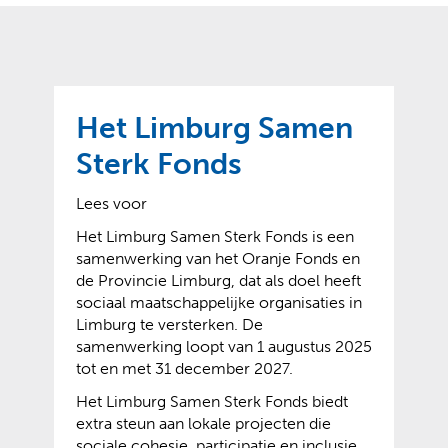
o
t
?
m
k
e
l
a
p
p
a
p
g
Het Limburg Samen
e
e
n
Sterk Fonds
)
Lees voor
Het Limburg Samen Sterk Fonds is een
samenwerking van het Oranje Fonds en
de Provincie Limburg, dat als doel heeft
sociaal maatschappelijke organisaties in
Limburg te versterken. De
samenwerking loopt van 1 augustus 2025
tot en met 31 december 2027.
Het Limburg Samen Sterk Fonds biedt
extra steun aan lokale projecten die
sociale cohesie, participatie en inclusie