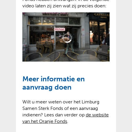
video laten zij zien wat zij precies doen:
Meer informatie en
aanvraag doen
Wilt u meer weten over het Limburg
Samen Sterk Fonds of een aanvraag
indienen? Lees dan verder op
de website
(
(
van het Oranje Fonds
.
v
o