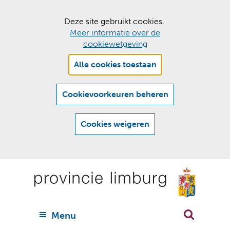
C
Deze site gebruikt cookies.
Meer informatie over de
o
cookiewetgeving
o
Hier
k
Alle cookies toestaan
kan
i
het
e
gebruik
Cookievoorkeuren beheren
van
s
cookies
t
Cookies weigeren
op
o
deze
Ga
e
website
naar
worden
s
(
toegestaan
n
t
de
of
a
a
geweigerd.
a
inhoud
a
r
U
Menu
h
n
i