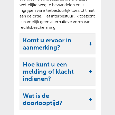
wettelijke weg te bewandelen en is
ingrijpen via interbestuurlijk toezicht niet
aan de orde. Het interbestuurlijk toezicht
is namelijk geen alternatieve vorm van
rechtsbescherming.
Komt u ervoor in
U
aanmerking?
i
t
Hoe kunt u een
k
melding of klacht
U
l
indienen?
i
a
t
p
Wat is de
k
p
U
doorlooptijd?
l
e
i
a
n