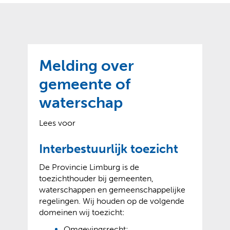
o
t
?
m
k
e
l
a
p
p
a
p
g
Melding over
e
e
n
gemeente of
)
waterschap
Lees voor
Interbestuurlijk toezicht
De Provincie Limburg is de
toezichthouder bij gemeenten,
waterschappen en gemeenschappelijke
regelingen. Wij houden op de volgende
domeinen wij toezicht:
Omgevingsrecht;