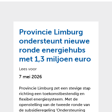
o
t
?
m
k
e
l
a
p
p
a
p
g
Provincie Limburg
e
e
n
ondersteunt nieuwe
)
ronde energiehubs
met 1,3 miljoen euro
Lees voor
7 mei 2026
Provincie Limburg zet een stevige stap
richting een toekomstbestendig en
flexibel energiesysteem. Met de
openstelling van de tweede ronde van
de subsidieregeling 'Ondersteuning