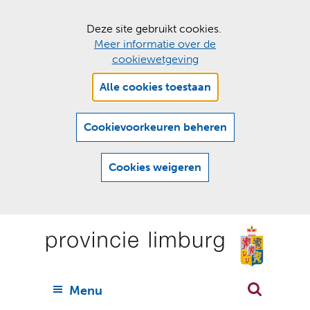
C
Deze site gebruikt cookies.
Meer informatie over de
o
cookiewetgeving
o
Hier
k
Alle cookies toestaan
kan
i
het
e
gebruik
Cookievoorkeuren beheren
van
s
cookies
t
Cookies weigeren
op
o
deze
Ga
e
website
naar
worden
s
(
toegestaan
n
t
de
of
a
a
geweigerd.
a
inhoud
a
r
U
Menu
h
n
i