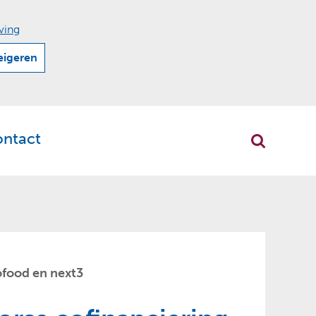
ving
eigeren
ontact
r
klappen
rofood en next3