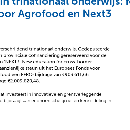
in trinationaal onderwijs: 
voor Agrofood en Next3
verschrijdend trinationaal onderwijs. Gedeputeerde
 provinciale cofinanciering gereserveerd voor de
 en ‘NEXT3: New education for cross-border
anzienlijke steun uit het Europees Fonds voor
rofood een EFRO-bijdrage van €903.611,66
age €2.009.820,48.
at investeert in innovatieve en grensverleggende
 bijdraagt aan economische groei en kennisdeling in