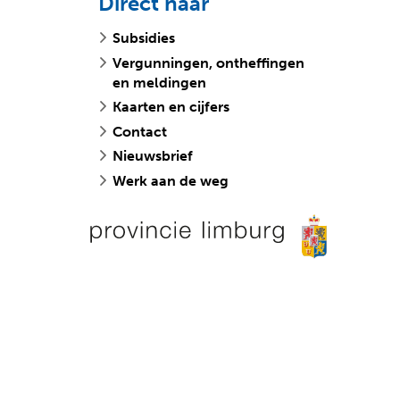
Direct naar
Subsidies
Vergunningen, ontheffingen
en meldingen
Kaarten en cijfers
Contact
Nieuwsbrief
Werk aan de weg
v
o
e
p
e
w
n