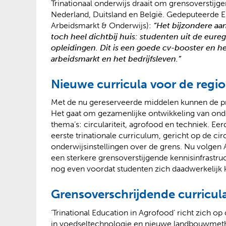
Trinationaal onderwijs draait om grensoverstijg
Nederland, Duitsland en België. Gedeputeerde 
Arbeidsmarkt & Onderwijs):
“Het bijzondere aan
toch heel dichtbij huis: studenten uit de eure
opleidingen. Dit is een goede cv-booster en h
arbeidsmarkt en het bedrijfsleven.”
Nieuwe curricula voor de regio
Met de nu gereserveerde middelen kunnen de pr
Het gaat om gezamenlijke ontwikkeling van ond
thema’s: circulariteit, agrofood en techniek. Eer
eerste trinationale curriculum, gericht op de 
onderwijsinstellingen over de grens. Nu volgen
een sterkere grensoverstijgende kennisinfrastruct
nog even voordat studenten zich daadwerkelijk 
Grensoverschrijdende curricul
‘Trinational Education in Agrofood’ richt zich 
in voedseltechnologie en nieuwe landbouwmet