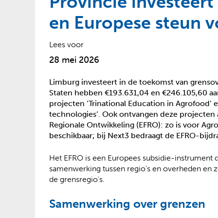
Provincie investeert 
?
en Europese steun 
Lees voor
28 mei 2026
Limburg investeert in de toekomst van grenso
Staten hebben €193.631,04 en €246.105,60 aan
projecten ‘Trinational Education in Agrofood’
technologies’. Ook ontvangen deze projecten a
Regionale Ontwikkeling (EFRO): zo is voor Ag
beschikbaar; bij Next3 bedraagt de EFRO-bijdr
Het EFRO is een Europees subsidie-instrument d
samenwerking tussen regio’s en overheden en zo
de grensregio’s.
Samenwerking over grenzen