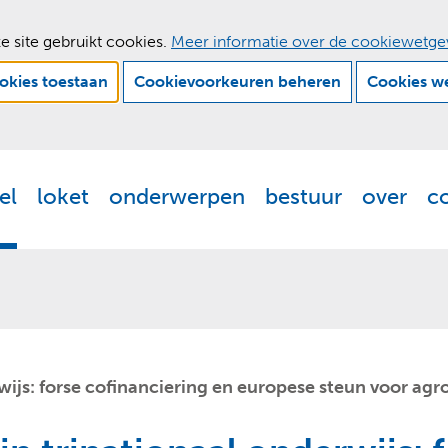
e site gebruikt cookies.
Meer informatie over de cookiewetge
ookies toestaan
Cookievoorkeuren beheren
Cookies w
Ga
naar
de
el
loket
onderwerpen
bestuur
over
c
Actueel
Uitklappen
Loket
Uitklappen
Onderwerpen
Uitklappen
Bestuur
Uitklappen
Ove
Uit
inhoud
rwijs: forse cofinanciering en europese steun voor ag