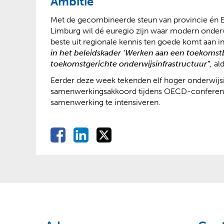
Ambitie
Met de gecombineerde steun van provincie én Eu
Limburg wil dé euregio zijn waar modern onder
beste uit regionale kennis ten goede komt aan 
in het beleidskader ‘Werken aan een toekomst
toekomstgerichte onderwijsinfrastructuur”
,
ald
Eerder deze week tekenden elf hoger onderwijsi
samenwerkingsakkoord tijdens OECD-conferentie 
samenwerking te intensiveren.
D
D
D
D
e
e
e
e
l
l
l
l
e
e
e
e
n
n
n
o
o
o
n
p
p
p
F
L
X
(
(
a
i