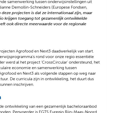
ende samenwerking tussen onderwijsinstellingen uit
Elianne Demollin-Schneiders (Europese Fondsen,
 deze projecten is dat ze internationaal zijn, maar
gio krijgen toegang tot gezamenlijk ontwikkelde
eeft ook directe meerwaarde voor de regionale
ojecten Agrofood en Next3 daadwerkelijk van start.
erwijsprogramma’s rond voor onze regio essentiële
der werd al het project ‘CrossCircular’ ondersteund, het
circulaire economie en samenwerking tussen
 Agrofood en Next3 als volgende stappen op weg naar
uur. De curricula zijn in ontwikkeling, het duurt dus
kunnen inschrijven.
a
op de ontwikkeling van een gezamenlijk bacheloraanbod
hoden. Penvoerder is EGTS Euregio Rijn-Maas-Noord,