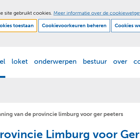
e site gebruikt cookies.
Meer informatie over de cookiewetge
ookies toestaan
Cookievoorkeuren beheren
Cookies w
Ga
naar
de
el
loket
onderwerpen
bestuur
over
c
Actueel
Uitklappen
Loket
Uitklappen
Onderwerpen
Uitklappen
Bestuur
Uitklappen
Ove
Uit
inhoud
ning van de provincie limburg voor ger peeters
rovincie Limburg voor Ger