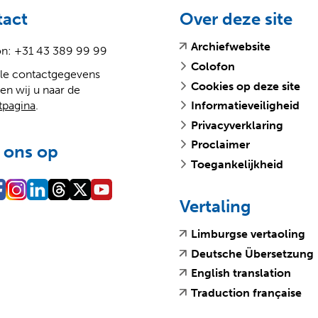
tact
Over deze site
(
(
Archiefwebsite
on: +31 43 389 99 99
v
o
Colofon
lle contactgegevens
e
p
Cookies op deze site
en wij u naar de
r
e
tpagina
.
Informatieveiligheid
w
n
i
t
Privacyverklaring
j
e
Proclaimer
 ons op
s
x
Toegankelijkheid
t
t
n
e
a
r
Vertaling
a
n
(
(
r
e
Limburgse vertaoling
v
o
e
w
(
(
Deutsche Übersetzung
e
p
e
e
(
(
English translation
r
e
n
b
v
o
(
(
Traduction française
w
n
a
s
r
e
p
v
o
i
t
n
i