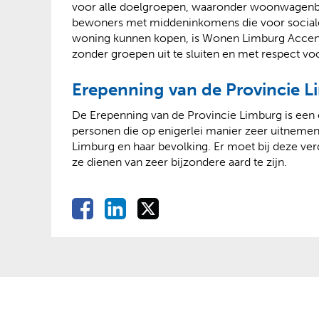
voor alle doelgroepen, waaronder woonwagenbe
bewoners met middeninkomens die voor sociale
woning kunnen kopen, is Wonen Limburg Accent o
zonder groepen uit te sluiten en met respect v
Erepenning van de Provincie 
De Erepenning van de Provincie Limburg is een
personen die op enigerlei manier zeer uitneme
Limburg en haar bevolking. Er moet bij deze verd
ze dienen van zeer bijzondere aard te zijn.
D
D
D
D
e
e
e
e
l
l
l
l
e
e
e
e
n
n
n
o
o
o
n
p
p
p
F
L
X