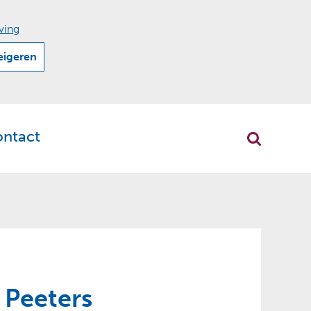
ving
eigeren
ontact
r
klappen
 Peeters