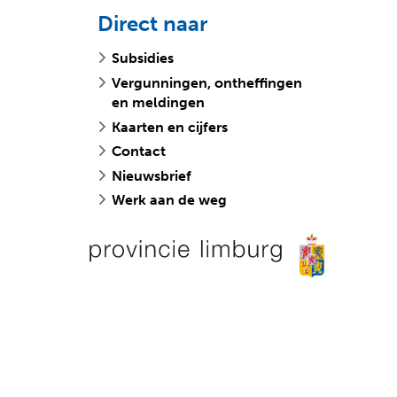
Direct naar
Subsidies
Vergunningen, ontheffingen
en meldingen
Kaarten en cijfers
Contact
Nieuwsbrief
Werk aan de weg
v
o
e
p
e
w
n