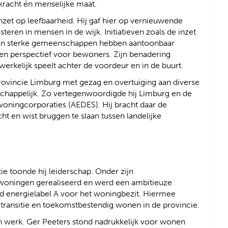
kracht én menselijke maat.
inzet op leefbaarheid. Hij gaf hier op vernieuwende
teren in mensen in de wijk. Initiatieven zoals de inzet
aan sterke gemeenschappen hebben aantoonbaar
en perspectief voor bewoners. Zijn benadering
rkelijk speelt achter de voordeur en in de buurt.
ovincie Limburg met gezag en overtuiging aan diverse
atschappelijk. Zo vertegenwoordigde hij Limburg en de
woningcorporaties (AEDES). Hij bracht daar de
 en wist bruggen te slaan tussen landelijke
e toonde hij leiderschap. Onder zijn
woningen gerealiseerd en werd een ambitieuze
d energielabel A voor het woningbezit. Hiermee
etransitie en toekomstbestendig wonen in de provincie.
jn werk. Ger Peeters stond nadrukkelijk voor wonen