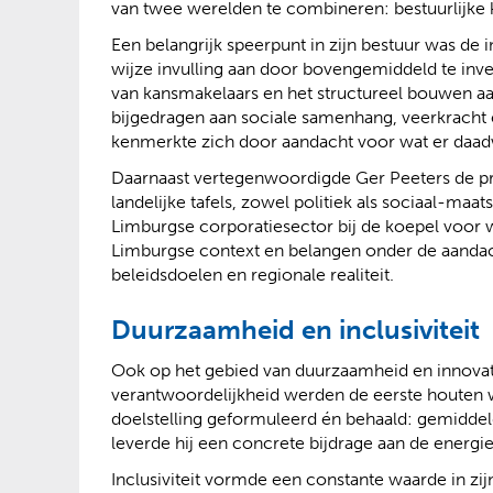
van twee werelden te combineren: bestuurlijke 
Een belangrijk speerpunt in zijn bestuur was de 
wijze invulling aan door bovengemiddeld te inves
van kansmakelaars en het structureel bouwen 
bijgedragen aan sociale samenhang, veerkracht 
kenmerkte zich door aandacht voor wat er daadwe
Daarnaast vertegenwoordigde Ger Peeters de pr
landelijke tafels, zowel politiek als sociaal-ma
Limburgse corporatiesector bij de koepel voor 
Limburgse context en belangen onder de aandacht
beleidsdoelen en regionale realiteit.
Duurzaamheid en inclusiviteit
Ook op het gebied van duurzaamheid en innovati
verantwoordelijkheid werden de eerste houten 
doelstelling geformuleerd én behaald: gemiddel
leverde hij een concrete bijdrage aan de energi
Inclusiviteit vormde een constante waarde in zi