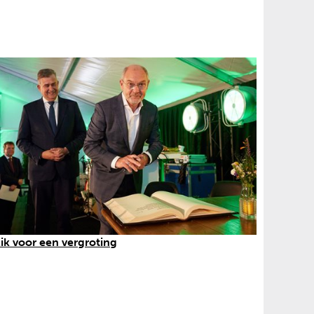
(
lik voor een vergroting
a
f
b
e