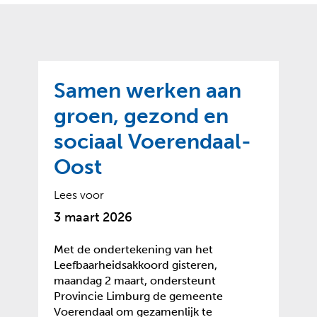
o
t
?
m
k
e
l
a
p
p
a
p
g
Samen werken aan
e
e
n
groen, gezond en
)
sociaal Voerendaal-
Oost
Lees voor
3 maart 2026
Met de ondertekening van het
Leefbaarheidsakkoord gisteren,
maandag 2 maart, ondersteunt
Provincie Limburg de gemeente
Voerendaal om gezamenlijk te