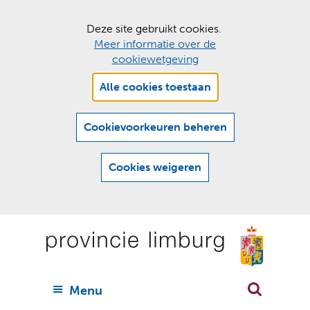
C
Deze site gebruikt cookies.
Meer informatie over de
o
cookiewetgeving
o
Hier
k
Alle cookies toestaan
kan
i
het
e
gebruik
Cookievoorkeuren beheren
van
s
cookies
t
Cookies weigeren
op
o
deze
Ga
e
website
naar
worden
s
(
toegestaan
n
t
de
of
a
a
geweigerd.
a
inhoud
a
r
U
Menu
h
n
i