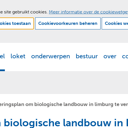
e site gebruikt cookies.
Meer informatie over de cookiewetge
ookies toestaan
Cookievoorkeuren beheren
Cookies w
Ga
naar
de
el
loket
onderwerpen
bestuur
over
c
Actueel
Uitklappen
Loket
Uitklappen
Onderwerpen
Uitklappen
Bestuur
Uitklappen
Ove
Uit
inhoud
eringsplan om biologische landbouw in limburg te v
 biologische landbouw in 