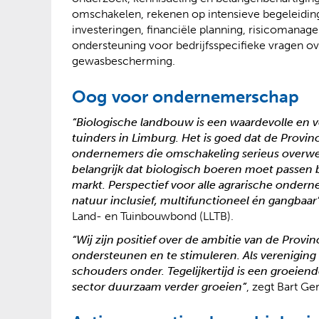
omschakelen, rekenen op intensieve begeleiding 
investeringen, financiële planning, risicomanag
ondersteuning voor bedrijfsspecifieke vragen o
gewasbescherming.
Oog voor ondernemerschap
“Biologische landbouw is een waardevolle en 
tuinders in Limburg. Het is goed dat de Provi
ondernemers die omschakeling serieus overweg
belangrijk dat biologisch boeren moet passen 
markt. Perspectief voor alle agrarische onderne
natuur inclusief, multifunctioneel én gangbaar
Land- en Tuinbouwbond (LLTB).
“Wij zijn positief over de ambitie van de Prov
ondersteunen en te stimuleren. Als vereniging
schouders onder. Tegelijkertijd is een groeien
sector duurzaam verder groeien”
, zegt Bart Ge