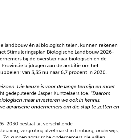
he landbouw én al biologisch telen, kunnen rekenen
 het Stimuleringsplan Biologische Landbouw 2026-
rnemers bij de overstap naar biologisch en de
e Provincie bijdragen aan de ambitie om het
ubbelen: van 3,35 nu naar 6,7 procent in 2030.
seizoen. Die keuze is voor de lange termijn en moet
icht gedeputeerde Jasper Kuntzelaers toe.
“Daarom
ologisch maar investeren we ook in kennis,
we agrarische ondernemers om die stap te zetten én
6-2030 bestaat uit verschillende
teuning, vergroting afzetmarkt in Limburg, onderwijs,
g. Zo kunnen agrarische ondernemers die willen