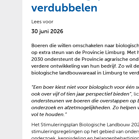
?
verdubbelen
Lees voor
30 juni 2026
Boeren die willen omschakelen naar biologisc
op extra steun van de Provincie Limburg. Met
2030 ondersteunt de Provincie agrarische onde
verdere ontwikkeling van hun bedrijf. Zo wil d
biologische landbouwareaal in Limburg te verd
“Een boer kiest niet voor biologisch voor één 
ook over vijf of tien jaar perspectief bieden”
, l
ondersteunen we boeren die overstappen op bi
onderzoek en afzetmogelijkheden. Zo helpen 
vol te houden.”
Het Stimuleringsplan Biologische Landbouw 202
stimuleringsregelingen op het gebied van onders
onderzoek, kennisdeling en belangenbehartigin