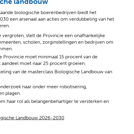
ische landbouw
aande biologische boerenbedrijven biedt het
30 een arsenaal aan acties om verdubbeling van het
eren.
 vergroten, stelt de Provincie een onafhankelijke
gemeenten, scholen, zorginstellingen en bedrijven om
emmen.
de Provincie moet minimaal 15 procent van de
t aandeel moet naar 25 procent groeien.
kkeling van de masterclass Biologische Landbouw van
onderzoek naar onder meer robotisering,
en plagen.
m haar rol als belangenbehartiger te versterken en
(
(
logische Landbouw 2026-2030
v
o
e
p