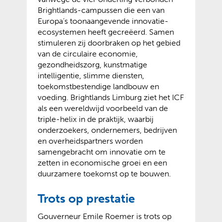
e
p
Brightlands-campussen die een van
r
e
Europa’s toonaangevende innovatie-
w
n
ecosystemen heeft gecreëerd. Samen
i
t
stimuleren zij doorbraken op het gebied
j
e
van de circulaire economie,
s
x
gezondheidszorg, kunstmatige
t
t
intelligentie, slimme diensten,
n
e
toekomstbestendige landbouw en
a
r
voeding. Brightlands Limburg ziet het ICF
a
n
als een wereldwijd voorbeeld van de
r
e
triple-helix in de praktijk, waarbij
e
w
onderzoekers, ondernemers, bedrijven
e
e
en overheidspartners worden
n
b
samengebracht om innovatie om te
a
s
zetten in economische groei en een
n
i
duurzamere toekomst op te bouwen.
d
t
e
e
Trots op prestatie
r
)
Gouverneur Emile Roemer is trots op
e