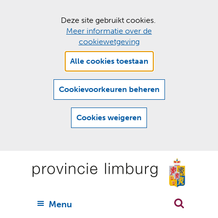
C
Deze site gebruikt cookies.
Meer informatie over de
o
cookiewetgeving
o
Hier
k
Alle cookies toestaan
kan
i
het
e
gebruik
Cookievoorkeuren beheren
van
s
cookies
t
Cookies weigeren
op
o
deze
Ga
e
website
naar
worden
s
(
toegestaan
n
t
de
of
a
a
geweigerd.
a
inhoud
a
r
U
Menu
h
n
i