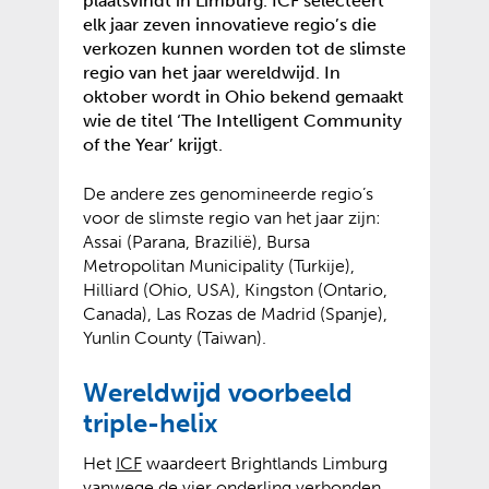
plaatsvindt in Limburg. ICF selecteert
elk jaar zeven innovatieve regio’s die
verkozen kunnen worden tot de slimste
regio van het jaar wereldwijd. In
oktober wordt in Ohio bekend gemaakt
wie de titel ‘The Intelligent Community
of the Year’ krijgt.
De andere zes genomineerde regio’s
voor de slimste regio van het jaar zijn:
Assai (Parana, Brazilië), Bursa
Metropolitan Municipality (Turkije),
Hilliard (Ohio, USA), Kingston (Ontario,
Canada), Las Rozas de Madrid (Spanje),
Yunlin County (Taiwan).
Wereldwijd voorbeeld
triple-helix
(
(
Het
ICF
waardeert Brightlands Limburg
v
o
vanwege de vier onderling verbonden