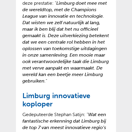
deze prestatie: “
Limburg doet mee met
w
de wereldtop, met de Champions
e
League van innovatie en technologie.
b
Dat wisten we zelf natuurlijk al lang,
s
maar ik ben blij dat het nu officieel
i
gemaakt is. Deze uitverkiezing betekent
t
dat we een centrale rol hebben in het
e
oplossen van toekomstige uitdagingen
)
in onze samenleving. Een mooie maar
ook verantwoordelijke taak die Limburg
met verve aanpakt en waarmaakt. De
wereld kan een beetje meer Limburg
gebruiken.
”
Limburg innovatieve
koploper
Gedeputeerde Stephan Satijn: “
Wat een
fantastische erkenning dat Limburg bij
de top 7 van meest innovatieve regio’s