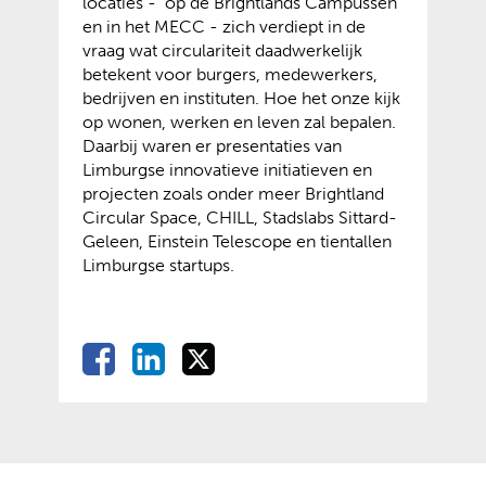
locaties - op de Brightlands Campussen
en in het MECC - zich verdiept in de
vraag wat circulariteit daadwerkelijk
betekent voor burgers, medewerkers,
bedrijven en instituten. Hoe het onze kijk
op wonen, werken en leven zal bepalen.
Daarbij waren er presentaties van
Limburgse innovatieve initiatieven en
projecten zoals onder meer Brightland
Circular Space, CHILL, Stadslabs Sittard-
Geleen, Einstein Telescope en tientallen
Limburgse startups.
D
D
D
D
e
e
e
e
l
l
l
l
e
e
e
e
n
n
n
o
o
o
n