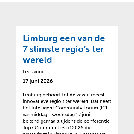
o
t
?
m
k
e
l
a
p
p
a
p
g
Limburg een van de
e
e
n
7 slimste regio’s ter
)
wereld
Lees voor
17 juni 2026
Limburg behoort tot de zeven meest
innovatieve regio’s ter wereld. Dat heeft
het Intelligent Community Forum (ICF)
vanmiddag - woensdag 17 juni -
bekend gemaakt tijdens de conferentie
Top7 Communities of 2026 die