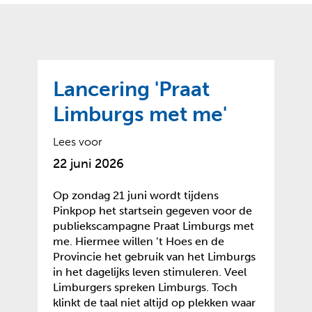
o
t
?
m
k
e
l
a
p
p
a
p
g
Lancering 'Praat
e
e
n
Limburgs met me'
)
Lees voor
22 juni 2026
Op zondag 21 juni wordt tijdens
Pinkpop het startsein gegeven voor de
publiekscampagne Praat Limburgs met
me. Hiermee willen ’t Hoes en de
Provincie het gebruik van het Limburgs
in het dagelijks leven stimuleren. Veel
Limburgers spreken Limburgs. Toch
klinkt de taal niet altijd op plekken waar