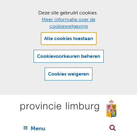
C
Deze site gebruikt cookies.
Meer informatie over de
o
cookiewetgeving
o
Hier
k
Alle cookies toestaan
kan
i
het
e
gebruik
Cookievoorkeuren beheren
van
s
cookies
t
Cookies weigeren
op
o
deze
Ga
e
website
naar
worden
s
(
toegestaan
n
t
de
of
a
a
geweigerd.
a
inhoud
a
r
U
Menu
h
n
i