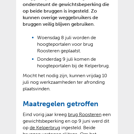
ondersteunt de gewichtsbeperking die
op beide bruggen is ingesteld. Zo
kunnen overige weggebruikers de
bruggen veilig blijven gebruiken.
Woensdag 8 juli worden de
hoogteportalen voor brug
Roosteren geplaatst.
Donderdag 9 juli komen de
hoogteportalen bij de Kelperbrug.
Mocht het nodig zijn, kunnen vrijdag 10
juli nog werkzaamheden ter afronding
plaatsvinden.
Maatregelen getroffen
(
(
Eind vorig jaar kreeg
brug Roosteren
een
v
o
gewichtsbeperking en op 9 juni werd dit
(
(
e
p
op
de Kelperbrug
ingesteld. Beide
v
o
r
e