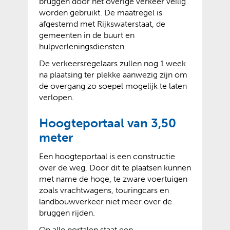
bruggen door het overige verkeer veilig
w
b
worden gebruikt. De maatregel is
e
s
afgestemd met Rijkswaterstaat, de
b
i
gemeenten in de buurt en
s
t
hulpverleningsdiensten.
i
e
De verkeersregelaars zullen nog 1 week
t
)
na plaatsing ter plekke aanwezig zijn om
e
de overgang zo soepel mogelijk te laten
)
verlopen.
Hoogteportaal van 3,50
meter
Een hoogteportaal is een constructie
over de weg. Door dit te plaatsen kunnen
met name de hoge, te zware voertuigen
zoals vrachtwagens, touringcars en
landbouwverkeer niet meer over de
bruggen rijden.
Op alle portalen staat een