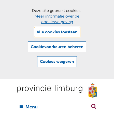
C
Deze site gebruikt cookies.
Meer informatie over de
o
cookiewetgeving
o
Hier
k
Alle cookies toestaan
kan
i
het
e
gebruik
Cookievoorkeuren beheren
van
s
cookies
t
Cookies weigeren
op
o
deze
Ga
e
website
naar
worden
s
(
toegestaan
n
t
de
of
a
a
geweigerd.
a
inhoud
a
r
U
Menu
h
n
i