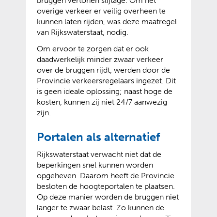
bruggen vertonen slijtage. Om het
e
p
w
n
overige verkeer er veilig overheen te
r
e
i
t
kunnen laten rijden, was deze maatregel
w
n
j
e
van Rijkswaterstaat, nodig.
i
t
s
x
Om ervoor te zorgen dat er ook
j
e
t
t
daadwerkelijk minder zwaar verkeer
s
x
n
e
over de bruggen rijdt, werden door de
t
t
a
r
Provincie verkeersregelaars ingezet. Dit
n
e
a
n
is geen ideale oplossing; naast hoge de
a
r
r
e
kosten, kunnen zij niet 24/7 aanwezig
a
n
e
w
zijn.
r
e
e
e
e
w
n
b
Portalen als alternatief
e
e
a
s
n
b
n
i
Rijkswaterstaat verwacht niet dat de
a
s
d
t
beperkingen snel kunnen worden
n
i
e
e
opgeheven. Daarom heeft de Provincie
d
t
r
)
besloten de hoogteportalen te plaatsen.
e
e
e
Op deze manier worden de bruggen niet
r
)
w
langer te zwaar belast. Zo kunnen de
e
e