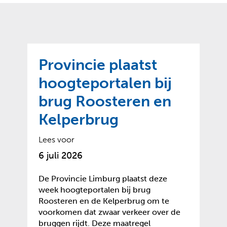
o
t
?
m
k
e
l
a
p
p
a
p
g
Provincie plaatst
e
e
n
hoogteportalen bij
)
brug Roosteren en
Kelperbrug
Lees voor
6 juli 2026
De Provincie Limburg plaatst deze
week hoogteportalen bij brug
Roosteren en de Kelperbrug om te
voorkomen dat zwaar verkeer over de
bruggen rijdt. Deze maatregel