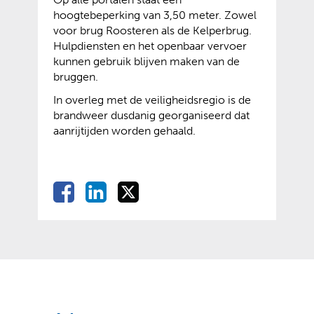
hoogtebeperking van 3,50 meter. Zowel
voor brug Roosteren als de Kelperbrug.
Hulpdiensten en het openbaar vervoer
kunnen gebruik blijven maken van de
bruggen.
In overleg met de veiligheidsregio is de
brandweer dusdanig georganiseerd dat
aanrijtijden worden gehaald.
D
D
D
D
e
e
e
e
l
l
l
l
e
e
e
e
n
n
n
o
o
o
n
p
p
p
F
L
X
(
(
a
i