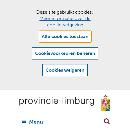
C
Deze site gebruikt cookies.
Meer informatie over de
o
cookiewetgeving
o
Hier
k
Alle cookies toestaan
kan
i
het
e
gebruik
Cookievoorkeuren beheren
van
s
cookies
t
Cookies weigeren
op
o
deze
Ga
e
website
naar
worden
s
(
toegestaan
n
t
de
of
a
a
geweigerd.
a
inhoud
a
r
U
Menu
h
n
i