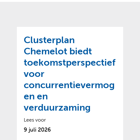
o
t
?
m
k
e
l
a
p
p
a
p
g
Clusterplan
e
e
n
Chemelot biedt
)
toekomstperspectief
voor
concurrentievermog
en en
verduurzaming
Lees voor
9 juli 2026