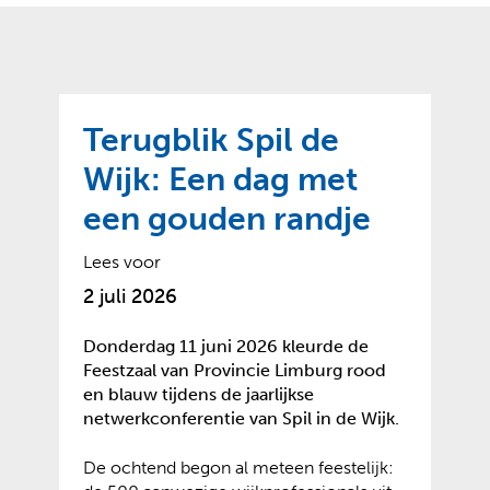
o
t
?
m
k
e
l
a
p
p
a
p
g
Terugblik Spil de
e
e
n
Wijk: Een dag met
)
een gouden randje
Lees voor
2 juli 2026
Donderdag 11 juni 2026 kleurde de
Feestzaal van Provincie Limburg rood
en blauw tijdens de jaarlijkse
netwerkconferentie van Spil in de Wijk.
De ochtend begon al meteen feestelijk: