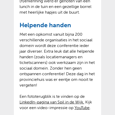
(h)erkenning werd er genoten van een
lunch in de tuin en een gezellige borrel
met heerlijke hapjes uit de buurt.
Helpende handen
Met een opkomst vanuit bijna 200
verschillende organisaties in het sociaal
domein wordt deze conferentie ieder
jaar diverser. Extra leuk dat alle helpende
handen (zoals locatiemanagers en
ticketscanners) ook werkzaam zijn in het
sociaal domein. Zonder hen geen
ontspannen conferentie! Deze dag in het
provinciehuis was er eentje om nooit te
vergeten!
Een fototerugblik is te vinden op de
(
(
LinkedIn-pagina van Spil in de Wijk.
Kijk
v
o
(
(
voor een video-impressie op
YouTube
.
e
p
v
o