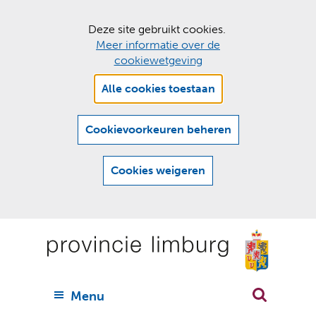
C
Deze site gebruikt cookies.
Meer informatie over de
o
cookiewetgeving
o
Hier
k
Alle cookies toestaan
kan
i
het
e
gebruik
Cookievoorkeuren beheren
van
s
cookies
t
Cookies weigeren
op
o
deze
Ga
e
website
naar
worden
s
(
toegestaan
n
t
de
of
a
a
geweigerd.
a
inhoud
a
r
U
Menu
h
n
i