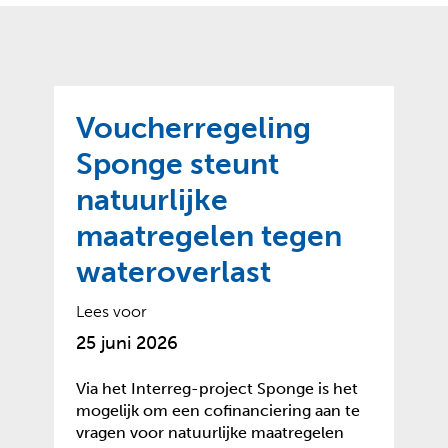
o
t
?
m
k
e
l
a
p
p
a
p
g
Voucherregeling
e
e
n
Sponge steunt
)
natuurlijke
maatregelen tegen
wateroverlast
Lees voor
25 juni 2026
Via het Interreg-project Sponge is het
mogelijk om een cofinanciering aan te
vragen voor natuurlijke maatregelen