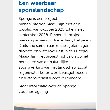
Een weerbaar
sponslandschap
Sponge is een project
binnen Interreg Maas-Rijn met een
looptijd van oktober 2025 tot en met
september 2028. Binnen dit project
werken partners uit Nederland, België en
Duitsland samen aan maatregelen tegen
droogte en wateroverlast in de Euregio
Maas-Rijn. Het project richt zich op het
herstellen van de natuurlijke
sponswerking van het landschap, zodat
regenwater beter wordt vastgehouden
en wateroverlast wordt verminderd.
Meer informatie over de
Sponge
(
(
voucherregeling
.
v
o
e
p
r
e