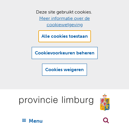
C
Deze site gebruikt cookies.
Meer informatie over de
o
cookiewetgeving
o
Hier
k
Alle cookies toestaan
kan
i
het
e
gebruik
Cookievoorkeuren beheren
van
s
cookies
t
Cookies weigeren
op
o
deze
Ga
e
website
naar
worden
s
(
toegestaan
n
t
de
of
a
a
geweigerd.
a
inhoud
a
r
U
Menu
h
n
i