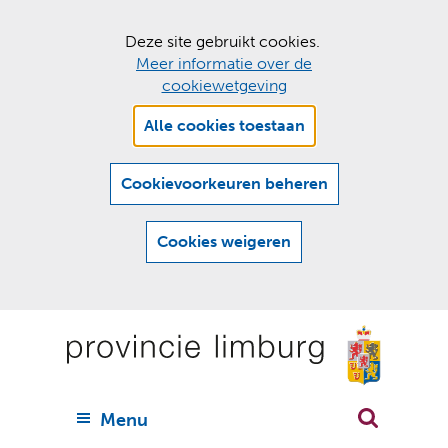
C
Deze site gebruikt cookies.
Meer informatie over de
o
cookiewetgeving
o
Hier
k
Alle cookies toestaan
kan
i
het
e
gebruik
Cookievoorkeuren beheren
van
s
cookies
t
Cookies weigeren
op
o
deze
Ga
e
website
naar
worden
s
(
toegestaan
n
t
de
of
a
a
geweigerd.
a
inhoud
a
r
U
Menu
h
n
i