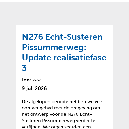
o
t
?
m
k
e
l
a
p
p
a
p
g
N276 Echt-Susteren
e
e
n
Pissummerweg:
)
Update realisatiefase
3
Lees voor
9 juli 2026
De afgelopen periode hebben we veel
contact gehad met de omgeving om
het ontwerp voor de N276 Echt–
Susteren Pissummerweg verder te
verfijnen. We organiseerden een