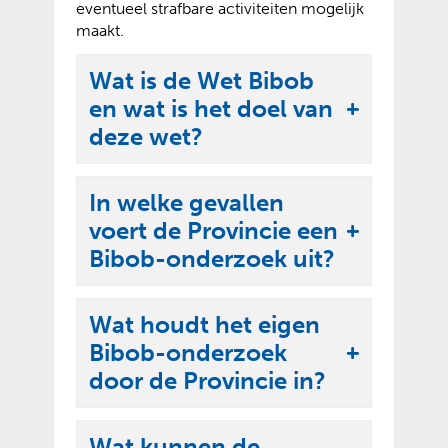
eventueel strafbare activiteiten mogelijk
maakt.
Wat is de Wet Bibob
en wat is het doel van
U
deze wet?
i
t
In welke gevallen
k
voert de Provincie een
l
U
Bibob-onderzoek uit?
a
i
p
t
p
Wat houdt het eigen
k
e
Bibob-onderzoek
l
U
n
door de Provincie in?
a
i
p
t
p
Wat kunnen de