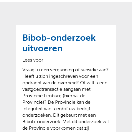
o
t
?
m
k
e
l
a
p
p
a
p
g
Bibob-onderzoek
e
e
n
uitvoeren
)
Lees voor
Vraagt u een vergunning of subsidie aan?
Heeft u zich ingeschreven voor een
opdracht van de overheid? Of wilt u een
vastgoedtransactie aangaan met
Provincie Limburg (hierna: de
Provincie)? De Provincie kan de
integriteit van u en/of uw bedrijf
onderzoeken. Dit gebeurt met een
Bibob-onderzoek. Met dit onderzoek wil
de Provincie voorkomen dat zij