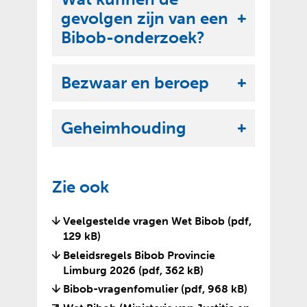
k
e
gevolgen zijn van een
l
U
n
Bibob-onderzoek?
a
i
p
t
p
Bezwaar en beroep
k
U
e
l
i
n
a
Geheimhouding
t
U
p
k
i
p
l
t
e
Zie ook
a
k
n
p
l
Veelgestelde vragen Wet Bibob
(pdf,
p
a
129 kB)
e
p
Beleidsregels Bibob Provincie
n
p
Limburg 2026
(pdf, 362 kB)
e
Bibob-vragenfomulier
(pdf, 968 kB)