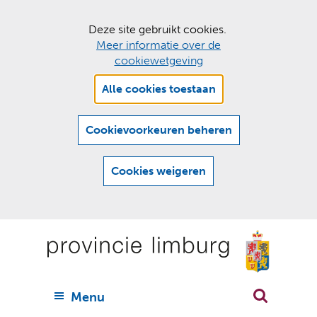
C
Deze site gebruikt cookies.
Meer informatie over de
o
cookiewetgeving
o
Hier
k
Alle cookies toestaan
kan
i
het
e
gebruik
Cookievoorkeuren beheren
van
s
cookies
t
Cookies weigeren
op
o
deze
Ga
e
website
naar
worden
s
(
toegestaan
n
t
de
of
a
a
geweigerd.
a
inhoud
a
r
U
Menu
h
n
i