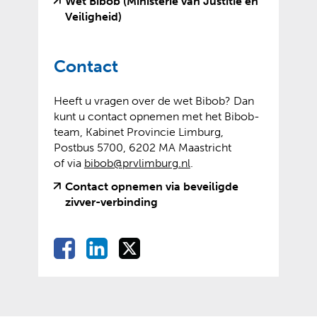
n
Wet Bibob (Ministerie van Justitie en
(
(
Veiligheid)
v
o
e
p
Contact
r
e
w
n
i
t
Heeft u vragen over de wet Bibob? Dan
j
e
kunt u contact opnemen met het Bibob-
s
x
team, Kabinet Provincie Limburg,
t
t
Postbus 5700, 6202 MA Maastricht
n
e
of via
bibob@prvlimburg.nl
.
a
r
Contact opnemen via beveiligde
a
n
(
(
zivver-verbinding
r
e
v
o
e
w
e
p
e
e
D
D
D
D
r
e
n
b
e
e
e
w
n
e
a
s
l
l
l
i
t
n
i
l
e
e
e
j
e
d
t
e
n
n
n
s
x
e
e