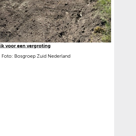
(
lik voor een vergroting
a
Foto: Bosgroep Zuid Nederland
f
b
e
e
l
d
i
n
g
:
f
o