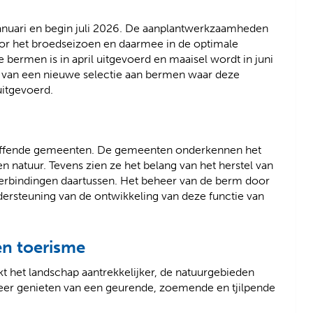
 januari en begin juli 2026. De aanplantwerkzaamheden
oor het broedseizoen en daarmee in de optimale
e bermen is in april uitgevoerd en maaisel wordt in juni
ts van een nieuwe selectie aan bermen waar deze
itgevoerd.
reffende gemeenten. De gemeenten onderkennen het
 natuur. Tevens zien ze het belang van het herstel van
verbindingen daartussen. Het beheer van de berm door
dersteuning van de ontwikkeling van deze functie van
en toerisme
t het landschap aantrekkelijker, de natuurgebieden
eer genieten van een geurende, zoemende en tjilpende