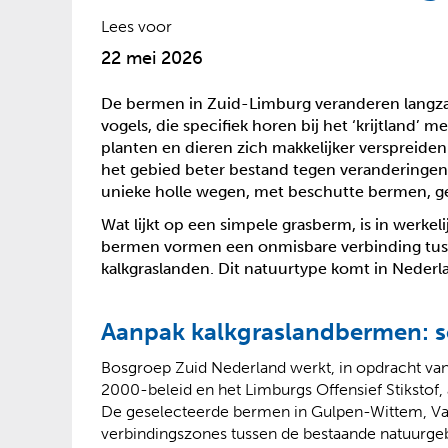
?
Lees voor
22 mei 2026
De bermen in Zuid-Limburg veranderen langzaa
vogels, die specifiek horen bij het ‘krijtland
planten en dieren zich makkelijker verspreiden
het gebied beter bestand tegen veranderingen 
unieke holle wegen, met beschutte bermen, ge
Wat lijkt op een simpele grasberm, is in werke
bermen vormen een onmisbare verbinding tuss
kalkgraslanden. Dit natuurtype komt in Nederl
Aanpak kalkgraslandbermen: s
Bosgroep Zuid Nederland werkt, in opdracht van
2000-beleid en het Limburgs Offensief Stikstof, 
De geselecteerde bermen in Gulpen-Wittem, Val
verbindingszones tussen de bestaande natuurge