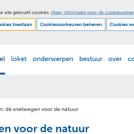
e site gebruikt cookies.
Meer informatie over de cookiewetge
ookies toestaan
Cookievoorkeuren beheren
Cookies w
Ga
naar
de
el
loket
onderwerpen
bestuur
over
c
Actueel
Uitklappen
Loket
Uitklappen
Onderwerpen
Uitklappen
Bestuur
Uitklappen
Ove
Uit
inhoud
: dé snelwegen voor de natuur
en voor de natuur