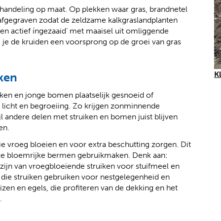
behandeling op maat. Op plekken waar gras, brandnetel
afgegraven zodat de zeldzame kalkgraslandplanten
n actief íngezaaid’ met maaisel uit omliggende
 je de kruiden een voorsprong op de groei van gras
K
ken
iken en jonge bomen plaatselijk gesnoeid of
n licht en begroeiing. Zo krijgen zonminnende
l andere delen met struiken en bomen juist blijven
en.
e vroeg bloeien en voor extra beschutting zorgen. Dit
 deze bloemrijke bermen gebruikmaken. Denk aan:
 zijn van vroegbloeiende struiken voor stuifmeel en
 die struiken gebruiken voor nestgelegenheid en
zen en egels, die profiteren van de dekking en het
.