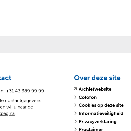
tact
Over deze site
(
(
Archiefwebsite
on: +31 43 389 99 99
v
o
Colofon
lle contactgegevens
e
p
Cookies op deze site
en wij u naar de
r
e
tpagina
.
Informatieveiligheid
w
n
i
t
Privacyverklaring
j
e
Proclaimer