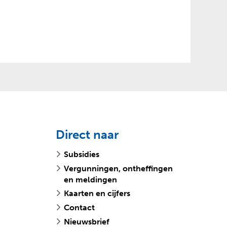
n
_
b
r
o
n
_
b
o
s
g
r
Direct naar
o
e
Subsidies
p
_
Vergunningen, ontheffingen
z
en meldingen
u
Kaarten en cijfers
i
Contact
d
Nieuwsbrief
_