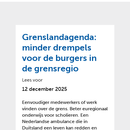
o
t
?
m
k
e
l
a
p
p
a
p
g
Grenslandagenda:
e
e
n
minder drempels
)
voor de burgers in
de grensregio
Lees voor
12 december 2025
Eenvoudiger medewerkers of werk
vinden over de grens. Beter euregionaal
onderwijs voor scholieren. Een
Nederlandse ambulance die in
Duitsland een leven kan redden en