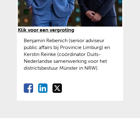
(
Klik voor een vergroting
a
Benjamin Rebenich (senior adviseur
f
public affairs bij Provincie Limburg) en
b
Kerstin Reinke (coördinator Duits-
e
Nederlandse samenwerking voor het
e
districtsbestuur Münster in NRW).
l
d
i
D
D
D
D
n
e
e
e
e
g
l
l
l
l
:
e
e
e
6
e
n
n
n
9
o
o
o
n
3
p
p
p
a
F
L
X
b