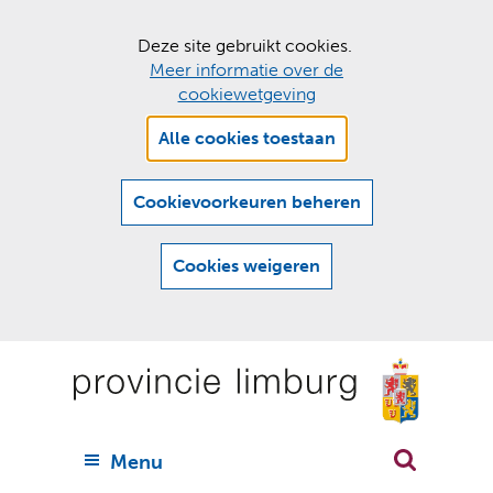
C
Deze site gebruikt cookies.
Meer informatie over de
o
cookiewetgeving
o
Hier
k
Alle cookies toestaan
kan
i
het
e
gebruik
Cookievoorkeuren beheren
van
s
cookies
t
Cookies weigeren
op
o
deze
Ga
e
website
naar
worden
s
(
toegestaan
n
t
de
of
a
a
geweigerd.
a
inhoud
a
r
U
Menu
h
n
i