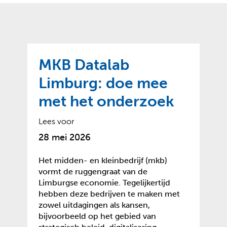
o
t
?
m
k
e
l
a
p
p
a
p
g
MKB Datalab
e
e
n
Limburg: doe mee
)
met het onderzoek
Lees voor
28 mei 2026
Het midden- en kleinbedrijf (mkb)
vormt de ruggengraat van de
Limburgse economie. Tegelijkertijd
hebben deze bedrijven te maken met
zowel uitdagingen als kansen,
bijvoorbeeld op het gebied van