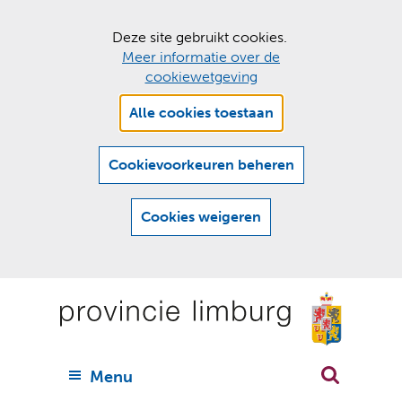
C
Deze site gebruikt cookies.
Meer informatie over de
o
cookiewetgeving
o
Hier
k
Alle cookies toestaan
kan
i
het
e
gebruik
Cookievoorkeuren beheren
van
s
cookies
t
Cookies weigeren
op
o
deze
Ga
e
website
naar
worden
s
(
toegestaan
n
t
de
of
a
a
geweigerd.
a
inhoud
a
r
U
Menu
h
n
i