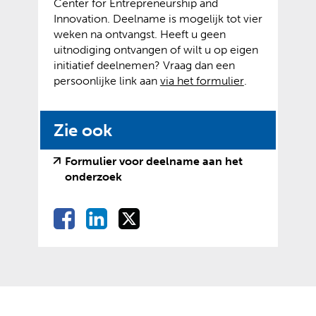
Center for Entrepreneurship and
Innovation. Deelname is mogelijk tot vier
weken na ontvangst. Heeft u geen
uitnodiging ontvangen of wilt u op eigen
initiatief deelnemen? Vraag dan een
(
(
persoonlijke link aan
via het formulier
.
v
o
e
p
Zie ook
r
e
w
n
i
t
Formulier voor deelname aan het
j
e
(
(
onderzoek
s
x
v
o
t
t
e
p
D
D
D
D
n
e
r
e
e
e
e
e
a
r
w
n
l
l
l
a
n
i
t
l
e
e
e
r
e
j
e
e
n
n
n
e
w
s
x
o
o
o
n
e
e
t
t
p
p
p
n
b
n
e