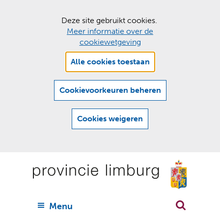
C
Deze site gebruikt cookies.
Meer informatie over de
o
cookiewetgeving
o
Hier
k
Alle cookies toestaan
kan
i
het
e
gebruik
Cookievoorkeuren beheren
van
s
cookies
t
Cookies weigeren
op
o
deze
Ga
e
website
naar
worden
s
(
toegestaan
n
t
de
of
a
a
geweigerd.
a
inhoud
a
r
U
Menu
h
n
i