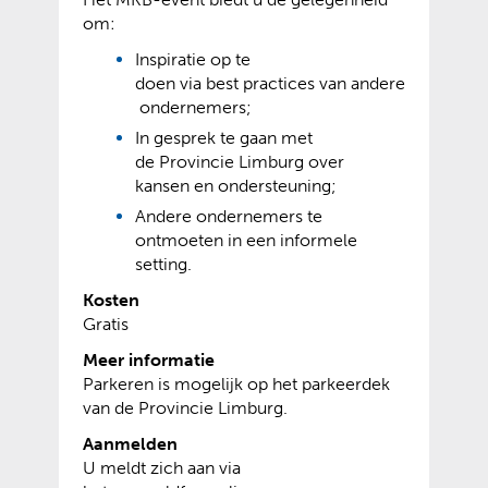
w
n
om:
i
t
j
e
Inspiratie op te
s
x
doen via best practices van andere
t
t
ondernemers;
n
e
In gesprek te gaan met
a
r
de Provincie Limburg over
a
n
kansen en ondersteuning;
r
e
Andere ondernemers te
e
w
ontmoeten in een informele
e
e
setting.
n
b
a
s
Kosten
n
i
Gratis
d
t
Meer informatie
e
e
Parkeren is mogelijk op het parkeerdek
r
)
van de Provincie Limburg.
e
w
Aanmelden
e
U meldt zich aan via