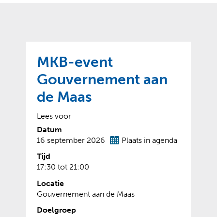
o
t
?
m
k
e
l
a
p
p
a
p
g
MKB-event
e
e
n
Gouvernement aan
)
de Maas
Lees voor
Datum
16 september 2026
Plaats in agenda
Tijd
17:30 tot
21:00
Locatie
Gouvernement aan de Maas
Doelgroep