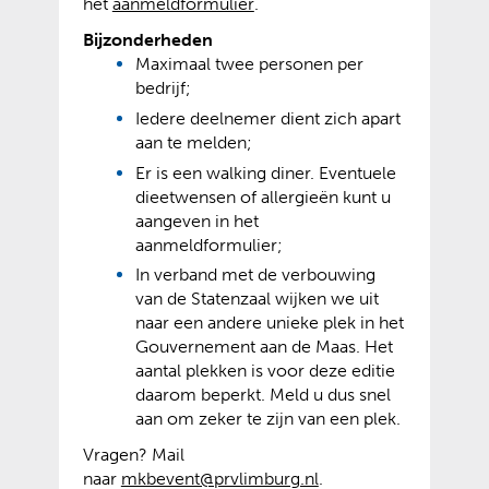
b
(
(
het
aanmeldformulier
.
s
v
o
Bijzonderheden
i
e
p
Maximaal twee personen per
t
r
e
bedrijf;
e
w
n
Iedere deelnemer dient zich apart
)
i
t
aan te melden;
j
e
s
x
Er is een walking diner. Eventuele
t
t
dieetwensen of allergieën kunt u
n
e
aangeven in het
a
r
aanmeldformulier;
a
n
In verband met de verbouwing
r
e
van de Statenzaal wijken we uit
e
w
naar een andere unieke plek in het
e
e
Gouvernement aan de Maas. Het
n
b
aantal plekken is voor deze editie
a
s
daarom beperkt. Meld u dus snel
n
i
aan om zeker te zijn van een plek.
d
t
Vragen? Mail
e
e
naar
mkbevent@prvlimburg.nl
.
r
)