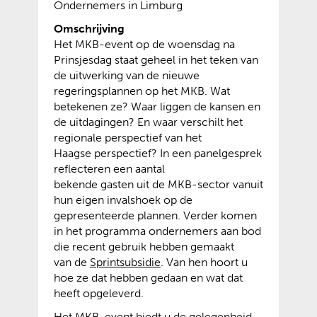
Ondernemers in Limburg
Omschrijving
Het MKB-event op de woensdag na
Prinsjesdag staat geheel in het teken van
de uitwerking van de nieuwe
regeringsplannen op het MKB. Wat
betekenen ze? Waar liggen de kansen en
de uitdagingen? En waar verschilt het
regionale perspectief van het
Haagse perspectief? In een panelgesprek
reflecteren een aantal
bekende gasten uit de MKB-sector vanuit
hun eigen invalshoek op de
gepresenteerde plannen. Verder komen
in het programma ondernemers aan bod
die recent gebruik hebben gemaakt
(
(
van de
Sprintsubsidie
. Van hen hoort u
v
o
hoe ze dat hebben gedaan en wat dat
e
p
heeft opgeleverd.
r
e
Het MKB-event biedt u de gelegenheid