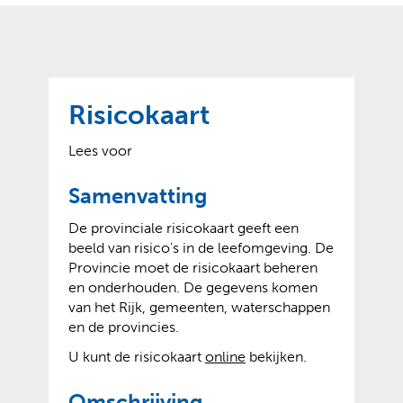
o
t
?
m
k
e
l
a
p
p
a
p
g
Risicokaart
e
e
n
)
Lees voor
Samenvatting
De provinciale risicokaart geeft een
beeld van risico's in de leefomgeving. De
Provincie moet de risicokaart beheren
en onderhouden. De gegevens komen
van het Rijk, gemeenten, waterschappen
en de provincies.
(
(
U kunt de risicokaart
online
bekijken.
v
o
e
p
Omschrijving