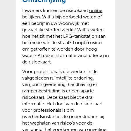
r
e
(
(
Inwoners kunnen de risicokaart
online
w
n
v
o
bekijken. Wilt u bijvoorbeeld weten of
i
t
e
p
een bedrijf in uw woonwijk met
j
e
r
e
gevaarlijke stoffen werkt? Wilt u weten
s
x
w
n
hoe het zit met het LPG-tankstation aan
t
t
i
t
het einde van de straat? Loopt u risico
n
e
j
e
om getroffen te worden door hoog
a
r
s
x
water? Al deze informatie vindt u terug in
a
n
t
t
de risicokaart.
r
e
n
e
e
w
Voor professionals die werken in de
a
r
e
e
vakgebieden ruimtelijke ordening,
a
n
n
b
vergunningverlening, handhaving en
r
e
a
s
rampenbestrijding is er een aparte
e
w
n
i
risicokaart. Deze kaart biedt extra
e
e
d
t
informatie. Het doel van de risicokaart
n
b
e
e
voor professionals is om
a
s
r
)
overheidsinstanties te ondersteunen bij
n
i
e
het weghalen van risico’s voor de
d
t
w
veiligheid, het voorkomen van onveilige