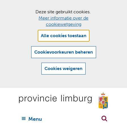
C
Deze site gebruikt cookies.
Meer informatie over de
o
cookiewetgeving
o
Hier
k
Alle cookies toestaan
kan
i
het
e
gebruik
Cookievoorkeuren beheren
van
s
cookies
t
Cookies weigeren
op
o
deze
Ga
e
website
naar
worden
s
(
toegestaan
n
t
de
of
a
a
geweigerd.
a
inhoud
a
r
U
Menu
h
n
i