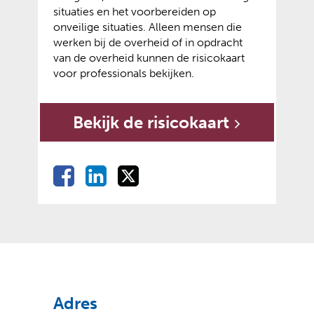
e
e
e
situaties en het voorbereiden op
r
)
b
onveilige situaties. Alleen mensen die
e
s
werken bij de overheid of in opdracht
w
i
van de overheid kunnen de risicokaart
e
t
voor professionals bekijken.
b
e
s
)
i
Bekijk de risicokaart
t
(verwijst naar een a
(opent externe webs
e
)
D
D
D
D
e
e
e
e
l
l
l
l
e
e
e
e
n
n
n
o
o
o
n
p
p
p
F
L
X
(
(
a
i
Adres
v
o
c
n