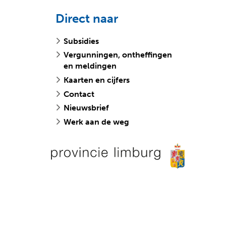
Direct naar
Subsidies
Vergunningen, ontheffingen
en meldingen
Kaarten en cijfers
Contact
Nieuwsbrief
Werk aan de weg
v
o
e
p