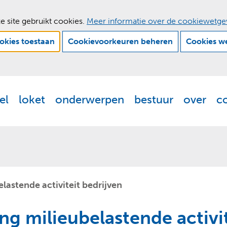
e site gebruikt cookies.
Meer informatie over de cookiewetge
ookies toestaan
Cookievoorkeuren beheren
Cookies w
Ga
naar
de
el
loket
onderwerpen
bestuur
over
c
Actueel
Uitklappen
Loket
Uitklappen
Onderwerpen
Uitklappen
Bestuur
Uitklappen
Ove
Uit
inhoud
astende activiteit bedrijven
 milieubelastende activit