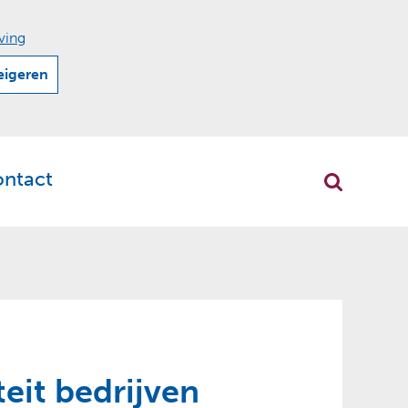
ving
eigeren
ontact
r
klappen
eit bedrijven