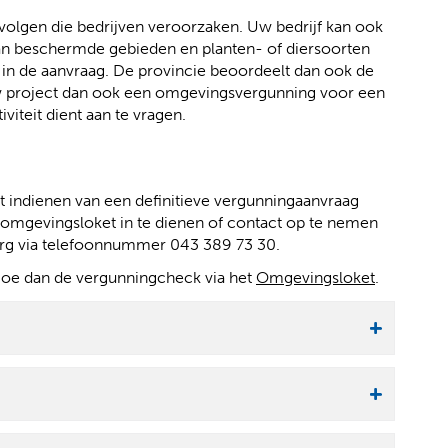
volgen die bedrijven veroorzaken. Uw bedrijf kan ook
n beschermde gebieden en planten- of diersoorten
n in de aanvraag. De provincie beoordeelt dan ook de
uw project dan ook een omgevingsvergunning voor een
viteit dient aan te vragen.
 indienen van een definitieve vergunningaanvraag
 omgevingsloket in te dienen of contact op te nemen
urg via telefoonnummer 043 389 73 30.
(
(
Doe dan de vergunningcheck via het
Omgevingsloket
.
v
o
e
p
r
e
w
n
i
t
j
e
s
x