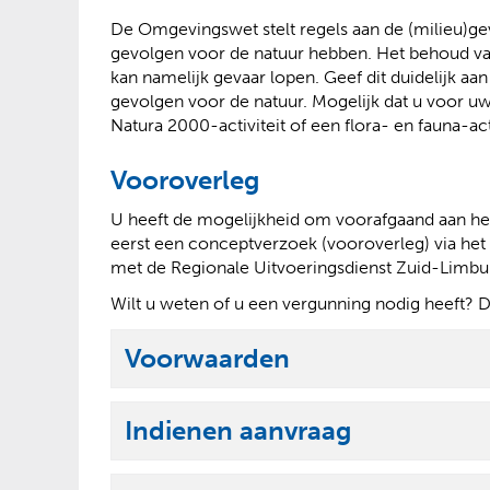
De Omgevingswet stelt regels aan de (milieu)ge
gevolgen voor de natuur hebben. Het behoud va
kan namelijk gevaar lopen. Geef dit duidelijk aa
gevolgen voor de natuur. Mogelijk dat u voor 
Natura 2000-activiteit of een flora- en fauna-acti
Vooroverleg
U heeft de mogelijkheid om voorafgaand aan het
eerst een conceptverzoek (vooroverleg) via het
met de Regionale Uitvoeringsdienst Zuid-Limb
Wilt u weten of u een vergunning nodig heeft? 
Voorwaarden
U
i
Indienen aanvraag
t
U
k
i