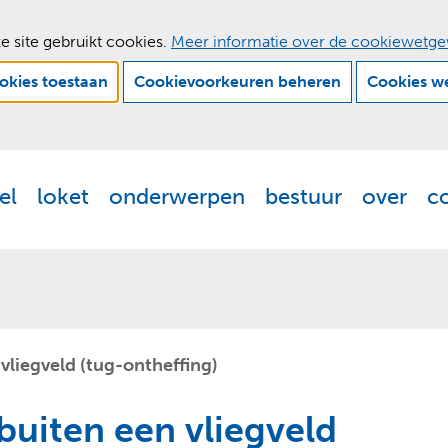
e site gebruikt cookies.
Meer informatie over de cookiewetge
ookies toestaan
Cookievoorkeuren beheren
Cookies w
Ga
naar
de
el
loket
onderwerpen
bestuur
over
c
Actueel
Uitklappen
Loket
Uitklappen
Onderwerpen
Uitklappen
Bestuur
Uitklappen
Ove
Uit
inhoud
 vliegveld (tug-ontheffing)
buiten een vliegveld