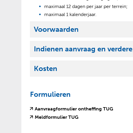
maximaal 12 dagen per jaar per terrein;
maximaal 1 kalenderjaar.
Voorwaarden
U
i
Indienen aanvraag en verder
t
U
k
i
l
Kosten
t
U
a
k
i
p
l
t
p
Formulieren
a
k
e
p
l
n
(
(
Aanvraagformulier ontheffing TUG
p
a
v
o
(
(
Meldformulier TUG
e
p
e
p
v
o
n
r
e
p
e
p