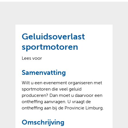
o
t
?
m
k
e
l
a
p
p
a
p
g
Geluidsoverlast
e
e
n
sportmotoren
)
Lees voor
Samenvatting
Wilt u een evenement organiseren met
sportmotoren die veel geluid
produceren? Dan moet u daarvoor een
ontheffing aanvragen. U vraagt de
ontheffing aan bij de Provincie Limburg.
Omschrijving