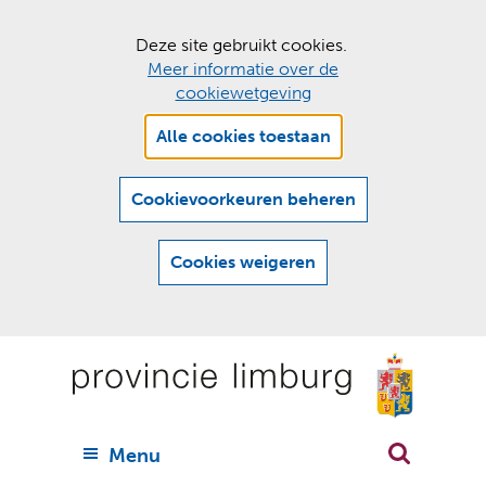
C
Deze site gebruikt cookies.
Meer informatie over de
o
cookiewetgeving
o
Hier
k
Alle cookies toestaan
kan
i
het
e
gebruik
Cookievoorkeuren beheren
van
s
cookies
t
Cookies weigeren
op
o
deze
Ga
e
website
naar
worden
s
(
toegestaan
n
t
de
of
a
a
geweigerd.
a
inhoud
a
r
U
Menu
h
n
i