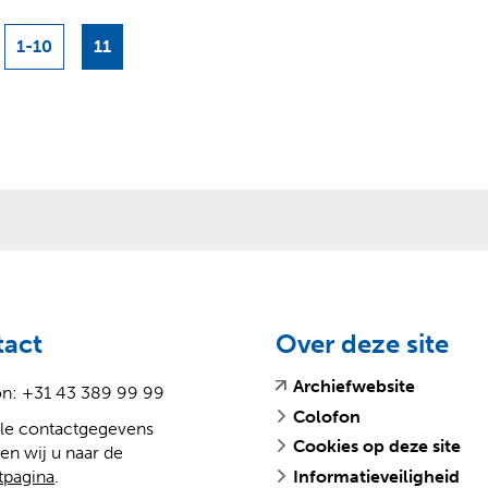
1-10
11
n
tact
Over deze site
(
(
Archiefwebsite
on: +31 43 389 99 99
v
o
Colofon
lle contactgegevens
e
p
Cookies op deze site
en wij u naar de
r
e
tpagina
.
Informatieveiligheid
w
n