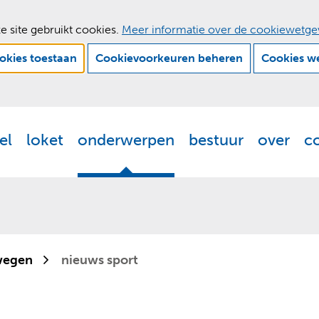
e site gebruikt cookies.
Meer informatie over de cookiewetge
ookies toestaan
Cookievoorkeuren beheren
Cookies w
Ga
naar
de
el
loket
onderwerpen
bestuur
over
c
Actueel
Uitklappen
Loket
Uitklappen
Onderwerpen
Uitklappen
Bestuur
Uitklappen
Ove
Uit
inhoud
wegen
nieuws sport