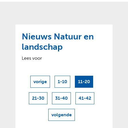
o
t
?
m
k
e
l
a
p
p
a
p
g
Nieuws Natuur en
e
e
n
landschap
)
Lees voor
vorige
1-10
11-20
resultaten
21-30
31-40
41-42
volgende
resultaten