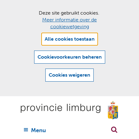
C
Deze site gebruikt cookies.
Meer informatie over de
o
cookiewetgeving
o
Hier
k
Alle cookies toestaan
kan
i
het
e
gebruik
Cookievoorkeuren beheren
van
s
cookies
t
Cookies weigeren
op
o
deze
Ga
e
website
naar
worden
s
(
toegestaan
n
t
de
of
a
a
geweigerd.
a
inhoud
a
r
U
Menu
h
n
i