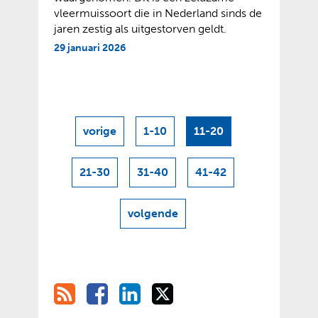
vleermuissoort die in Nederland sinds de
jaren zestig als uitgestorven geldt.
29 januari 2026
vorige
1-10
11-20
resultaten
21-30
31-40
41-42
volgende
resultaten
R
D
D
D
D
S
e
e
e
e