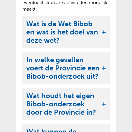
eventueel strafbare activiteiten mogelijk
maakt.
Wat is de Wet Bibob
en wat is het doel van
U
deze wet?
i
t
In welke gevallen
k
voert de Provincie een
l
U
Bibob-onderzoek uit?
a
i
p
t
p
Wat houdt het eigen
k
e
Bibob-onderzoek
l
U
n
door de Provincie in?
a
i
p
t
p
Wat kunnen de