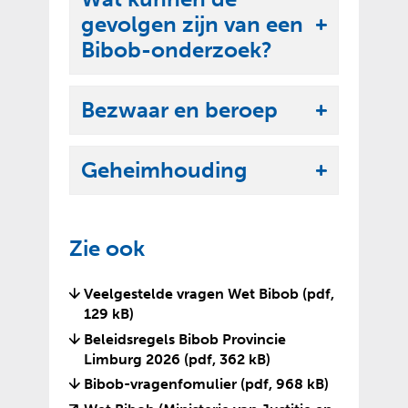
k
e
gevolgen zijn van een
l
U
n
Bibob-onderzoek?
a
i
p
t
p
Bezwaar en beroep
k
U
e
l
i
n
a
Geheimhouding
t
U
p
k
i
p
l
t
e
Zie ook
a
k
n
p
l
Veelgestelde vragen Wet Bibob
(pdf,
p
a
129 kB)
e
p
Beleidsregels Bibob Provincie
n
p
Limburg 2026
(pdf, 362 kB)
e
Bibob-vragenfomulier
(pdf, 968 kB)