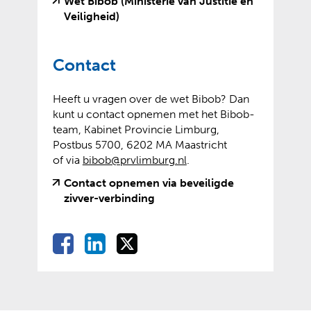
n
Wet Bibob (Ministerie van Justitie en
(
(
Veiligheid)
v
o
e
p
Contact
r
e
w
n
i
t
Heeft u vragen over de wet Bibob? Dan
j
e
kunt u contact opnemen met het Bibob-
s
x
team, Kabinet Provincie Limburg,
t
t
Postbus 5700, 6202 MA Maastricht
n
e
of via
bibob@prvlimburg.nl
.
a
r
Contact opnemen via beveiligde
a
n
(
(
zivver-verbinding
r
e
v
o
e
w
e
p
e
e
D
D
D
D
r
e
n
b
e
e
e
w
n
e
a
s
l
l
l
i
t
n
i
l
e
e
e
j
e
d
t
e
n
n
n
s
x
e
e