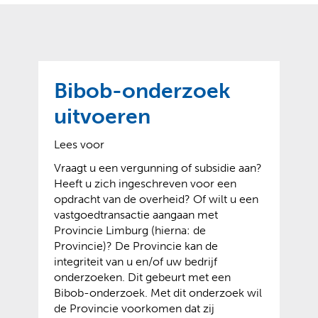
o
t
?
m
k
e
l
a
p
p
a
p
g
Bibob-onderzoek
e
e
n
uitvoeren
)
Lees voor
Vraagt u een vergunning of subsidie aan?
Heeft u zich ingeschreven voor een
opdracht van de overheid? Of wilt u een
vastgoedtransactie aangaan met
Provincie Limburg (hierna: de
Provincie)? De Provincie kan de
integriteit van u en/of uw bedrijf
onderzoeken. Dit gebeurt met een
Bibob-onderzoek. Met dit onderzoek wil
de Provincie voorkomen dat zij