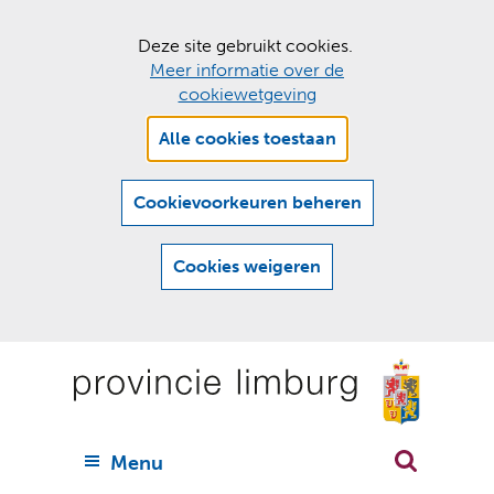
C
Deze site gebruikt cookies.
Meer informatie over de
o
cookiewetgeving
o
Hier
k
Alle cookies toestaan
kan
i
het
e
gebruik
Cookievoorkeuren beheren
van
s
cookies
t
Cookies weigeren
op
o
deze
Ga
e
website
naar
worden
s
(
toegestaan
n
t
de
of
a
a
geweigerd.
a
inhoud
a
r
U
Menu
h
n
i