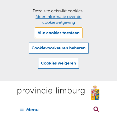
C
Deze site gebruikt cookies.
Meer informatie over de
o
cookiewetgeving
o
Hier
k
Alle cookies toestaan
kan
i
het
e
gebruik
Cookievoorkeuren beheren
van
s
cookies
t
Cookies weigeren
op
o
deze
Ga
e
website
naar
worden
s
(
toegestaan
n
t
de
of
a
a
geweigerd.
a
inhoud
a
r
U
Menu
h
n
i