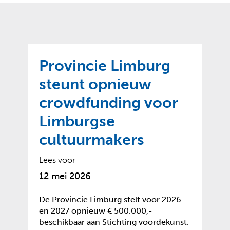
o
t
?
m
k
e
l
a
p
p
a
p
g
Provincie Limburg
e
e
n
steunt opnieuw
)
crowdfunding voor
Limburgse
cultuurmakers
Lees voor
12 mei 2026
De Provincie Limburg stelt voor 2026
en 2027 opnieuw € 500.000,-
beschikbaar aan Stichting voordekunst.