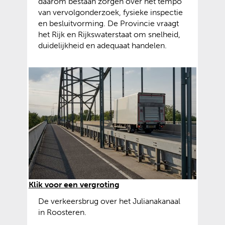
daarom bestaan zorgen over het tempo
van vervolgonderzoek, fysieke inspectie
en besluitvorming. De Provincie vraagt
het Rijk en Rijkswaterstaat om snelheid,
duidelijkheid en adequaat handelen.
(
Klik voor een vergroting
a
De verkeersbrug over het Julianakanaal
f
in Roosteren.
b