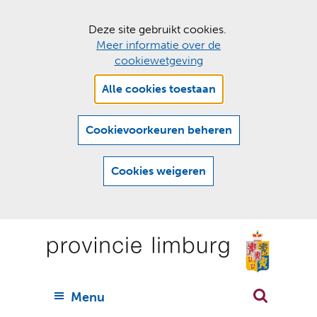
C
Deze site gebruikt cookies.
Meer informatie over de
o
cookiewetgeving
o
Hier
k
Alle cookies toestaan
kan
i
het
e
gebruik
Cookievoorkeuren beheren
van
s
cookies
t
Cookies weigeren
op
o
deze
Ga
e
website
naar
worden
s
(
toegestaan
n
t
de
of
a
a
geweigerd.
a
inhoud
a
r
U
Menu
h
n
i