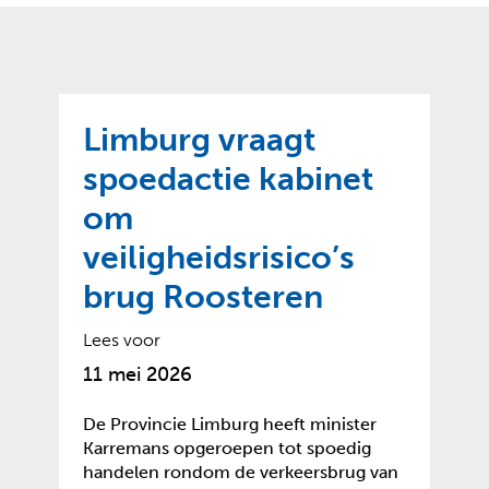
o
t
?
m
k
e
l
a
p
p
a
p
g
Limburg vraagt
e
e
n
spoedactie kabinet
)
om
veiligheidsrisico’s
brug Roosteren
Lees voor
11 mei 2026
De Provincie Limburg heeft minister
Karremans opgeroepen tot spoedig
handelen rondom de verkeersbrug van